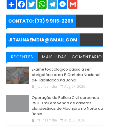
S
F
T
W
T
M
G
h
a
w
h
e
e
m
a
c
i
a
l
s
a
r
e
t
t
e
s
i
e
b
t
s
g
e
l
CONTATO: (73) 9 9115-2205
o
e
A
r
n
o
r
p
a
g
k
p
m
e
r
JITAUNAEMDIA@GMAIL.COM
RECENTES
MAIS LIDAS
COMENTÁRIO
Exame toxicológico passa a ser
obrigatório para 1ª Carteira Nacional
de Habilitação na Bahia
jitaunaemdia
Aug 07, 2026
Operação da Polícia Civil apreende
R$ 100 mil em venda de canetas
clandestinas de Mounjaro no Norte da
Bahia
jitaunaemdia
Aug 06, 2026