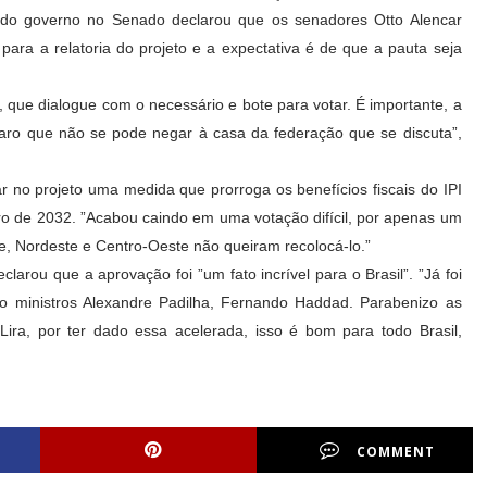
 do governo no Senado declarou que os senadores Otto Alencar
ra a relatoria do projeto e a expectativa é de que a pauta seja
e, que dialogue com o necessário e bote para votar. É importante, a
aro que não se pode negar à casa da federação que se discuta”,
no projeto uma medida que prorroga os benefícios fiscais do IPI
ro de 2032. ”Acabou caindo em uma votação difícil, por apenas um
e, Nordeste e Centro-Oeste não queiram recolocá-lo.”
larou que a aprovação foi ”um fato incrível para o Brasil”. ”Já foi
do ministros Alexandre Padilha, Fernando Haddad. Parabenizo as
ira, por ter dado essa acelerada, isso é bom para todo Brasil,
COMMENT