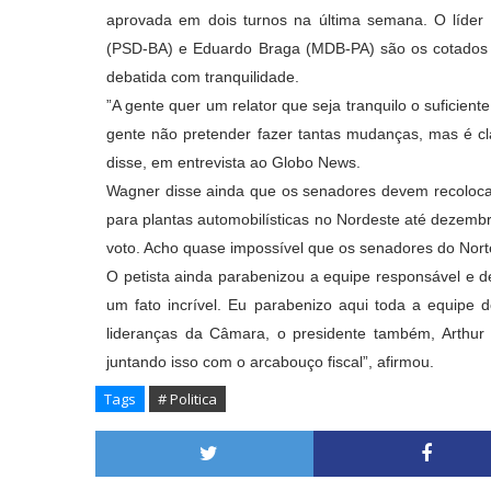
aprovada em dois turnos na última semana. O líder
(PSD-BA) e Eduardo Braga (MDB-PA) são os cotados pa
debatida com tranquilidade.
”A gente quer um relator que seja tranquilo o suficient
gente não pretender fazer tantas mudanças, mas é cl
disse, em entrevista ao Globo News.
Wagner disse ainda que os senadores devem recolocar 
para plantas automobilísticas no Nordeste até dezemb
voto. Acho quase impossível que os senadores do Nort
O petista ainda parabenizou a equipe responsável e dec
um fato incrível. Eu parabenizo aqui toda a equipe 
lideranças da Câmara, o presidente também, Arthur L
juntando isso com o arcabouço fiscal”, afirmou.
Tags
# Politica