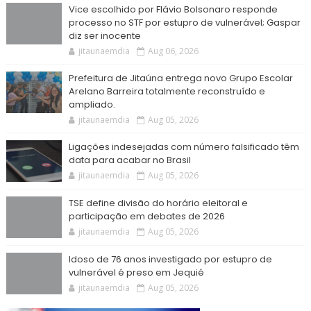
Vice escolhido por Flávio Bolsonaro responde
processo no STF por estupro de vulnerável; Gaspar
diz ser inocente
jitaunaemdia
Aug 06, 2026
Prefeitura de Jitaúna entrega novo Grupo Escolar
Arelano Barreira totalmente reconstruído e
ampliado.
jitaunaemdia
Aug 05, 2026
Ligações indesejadas com número falsificado têm
data para acabar no Brasil
jitaunaemdia
Aug 05, 2026
TSE define divisão do horário eleitoral e
participação em debates de 2026
jitaunaemdia
Aug 05, 2026
Idoso de 76 anos investigado por estupro de
vulnerável é preso em Jequié
jitaunaemdia
Aug 05, 2026