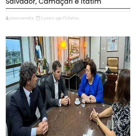
Salvador, Camaçari e Itatim
jitaunaemdia
3 years ago
Bahia,