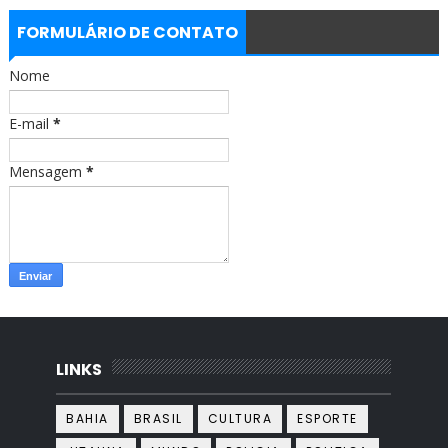
e
t
b
a
FORMULÁRIO DE CONTATO
o
g
o
r
Nome
k
a
m
E-mail
*
Mensagem
*
LINKS
BAHIA
BRASIL
CULTURA
ESPORTE