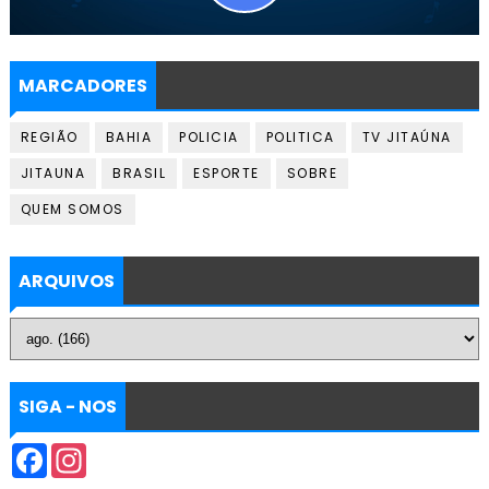
MARCADORES
REGIÃO
BAHIA
POLICIA
POLITICA
TV JITAÚNA
JITAUNA
BRASIL
ESPORTE
SOBRE
QUEM SOMOS
ARQUIVOS
SIGA - NOS
F
I
a
n
c
s