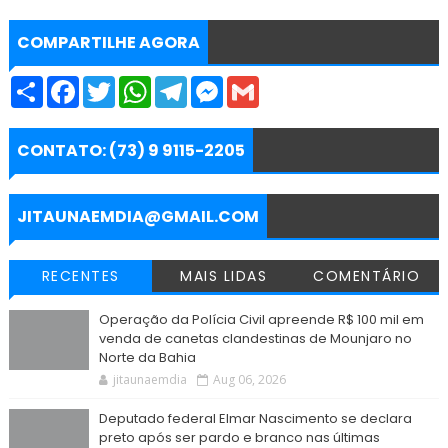
COMPARTILHE AGORA
S
F
T
W
T
M
G
h
a
w
h
e
e
m
a
c
i
a
l
s
a
r
e
t
t
e
s
i
e
b
t
s
g
e
l
CONTATO: (73) 9 9115-2205
o
e
A
r
n
o
r
p
a
g
k
p
m
e
r
JITAUNAEMDIA@GMAIL.COM
RECENTES
MAIS LIDAS
COMENTÁRIO
Operação da Polícia Civil apreende R$ 100 mil em
venda de canetas clandestinas de Mounjaro no
Norte da Bahia
jitaunaemdia
Aug 06, 2026
Deputado federal Elmar Nascimento se declara
preto após ser pardo e branco nas últimas