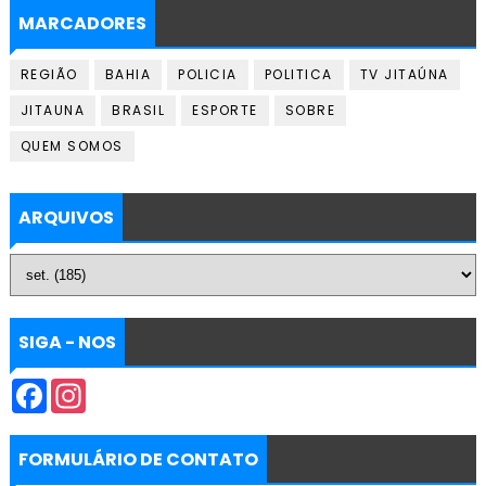
MARCADORES
REGIÃO
BAHIA
POLICIA
POLITICA
TV JITAÚNA
JITAUNA
BRASIL
ESPORTE
SOBRE
QUEM SOMOS
ARQUIVOS
SIGA - NOS
F
I
a
n
c
s
e
t
b
a
FORMULÁRIO DE CONTATO
o
g