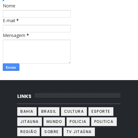
o
r
Nome
k
a
m
E-mail
*
Mensagem
*
LINKS
BAHIA
BRASIL
CULTURA
ESPORTE
JITAUNA
MUNDO
POLICIA
POLITICA
REGIÃO
SOBRE
TV JITAÚNA