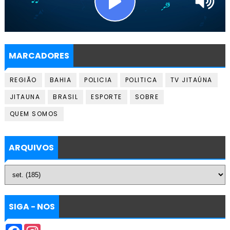
MARCADORES
REGIÃO
BAHIA
POLICIA
POLITICA
TV JITAÚNA
JITAUNA
BRASIL
ESPORTE
SOBRE
QUEM SOMOS
ARQUIVOS
SIGA - NOS
F
I