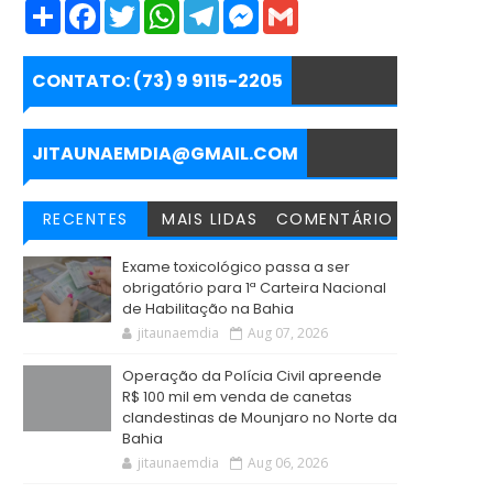
S
F
T
W
T
M
G
h
a
w
h
e
e
m
a
c
i
a
l
s
a
r
e
t
t
e
s
i
e
b
t
s
g
e
l
CONTATO: (73) 9 9115-2205
o
e
A
r
n
o
r
p
a
g
k
p
m
e
r
JITAUNAEMDIA@GMAIL.COM
RECENTES
MAIS LIDAS
COMENTÁRIO
Exame toxicológico passa a ser
obrigatório para 1ª Carteira Nacional
de Habilitação na Bahia
jitaunaemdia
Aug 07, 2026
Operação da Polícia Civil apreende
R$ 100 mil em venda de canetas
clandestinas de Mounjaro no Norte da
Bahia
jitaunaemdia
Aug 06, 2026