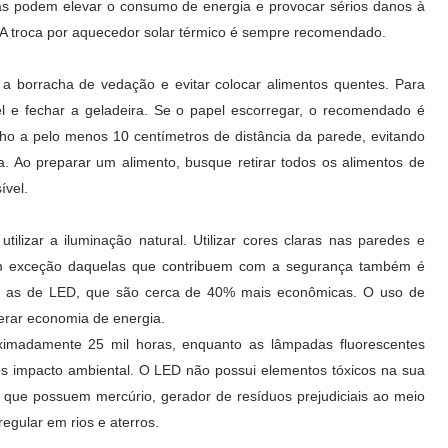
das podem elevar o consumo de energia e provocar sérios danos à
. A troca por aquecedor solar térmico é sempre recomendado.
 a borracha de vedação e evitar colocar alimentos quentes. Para
l e fechar a geladeira. Se o papel escorregar, o recomendado é
lho a pelo menos 10 centímetros de distância da parede, evitando
. Ao preparar um alimento, busque retirar todos os alimentos de
ível.
tilizar a iluminação natural. Utilizar cores claras nas paredes e
 exceção daquelas que contribuem com a segurança também é
er as de LED, que são cerca de 40% mais econômicas. O uso de
erar economia de energia.
ximadamente 25 mil horas, enquanto as lâmpadas fluorescentes
s impacto ambiental. O LED não possui elementos tóxicos na sua
 que possuem mercúrio, gerador de resíduos prejudiciais ao meio
egular em rios e aterros.