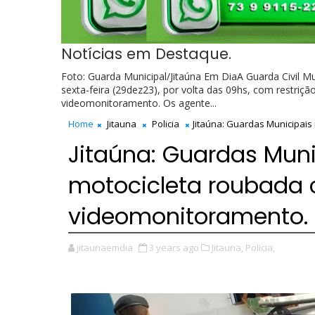
Notícias em Destaque.
Foto: Guarda Municipal/Jitaúna Em DiaA Guarda Civil M
sexta-feira (29dez23), por volta das 09hs, com restriç
videomonitoramento. Os agente...
Home
Jitauna
Policia
Jitaúna: Guardas Municipai
Jitaúna: Guardas Mun
motocicleta roubada
videomonitoramento.
jitaunaemdia
3 years ago
Jitauna,
Policia,