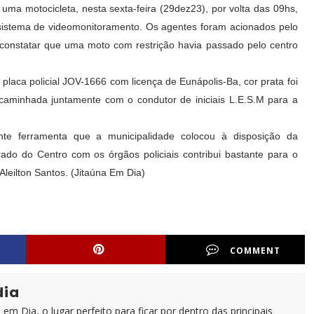
uma motocicleta, nesta sexta-feira (29dez23), por volta das 09hs,
 sistema de videomonitoramento. Os agentes foram acionados pelo
constatar que uma moto com restrição havia passado pelo centro
laca policial JOV-1666 com licença de Eunápolis-Ba, cor prata foi
ncaminhada juntamente com o condutor de iniciais L.E.S.M para a
te ferramenta que a municipalidade colocou à disposição da
ado do Centro com os órgãos policiais contribui bastante para o
leilton Santos. (Jitaúna Em Dia)
COMMENT
dia
em Dia, o lugar perfeito para ficar por dentro das principais