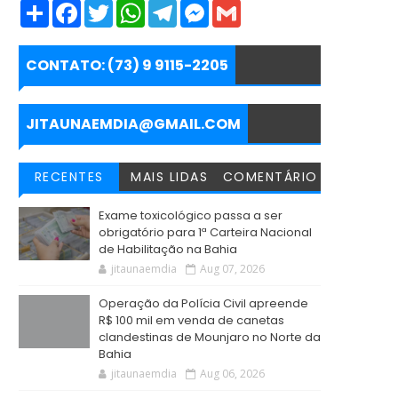
S
F
T
W
T
M
G
h
a
w
h
e
e
m
a
c
i
a
l
s
a
r
e
t
t
e
s
i
e
b
t
s
g
e
l
CONTATO: (73) 9 9115-2205
o
e
A
r
n
o
r
p
a
g
k
p
m
e
r
JITAUNAEMDIA@GMAIL.COM
RECENTES
MAIS LIDAS
COMENTÁRIO
Exame toxicológico passa a ser
obrigatório para 1ª Carteira Nacional
de Habilitação na Bahia
jitaunaemdia
Aug 07, 2026
Operação da Polícia Civil apreende
R$ 100 mil em venda de canetas
clandestinas de Mounjaro no Norte da
Bahia
jitaunaemdia
Aug 06, 2026