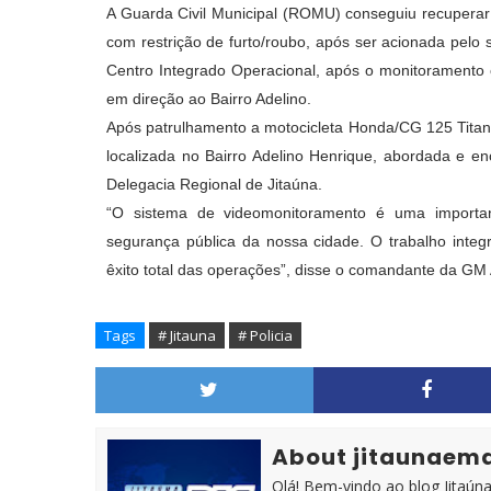
A Guarda Civil Municipal (ROMU) conseguiu recuperar 
com restrição de furto/roubo, após ser acionada pelo
Centro Integrado Operacional, após o monitoramento 
em direção ao Bairro Adelino.
Após patrulhamento a motocicleta Honda/CG 125 Titan p
localizada no Bairro Adelino Henrique, abordada e e
Delegacia Regional de Jitaúna.
“O sistema de videomonitoramento é uma importan
segurança pública da nossa cidade. O trabalho integr
êxito total das operações”, disse o comandante da GM A
Tags
# Jitauna
# Policia
About jitaunaem
Olá! Bem-vindo ao blog Jitaúna 