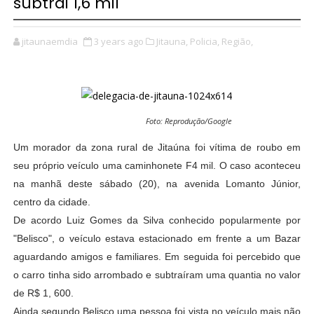
subtrai 1,6 mil
jitaunaemdia
3 years ago
Jitauna,
Policia,
Região,
Foto: Reprodução/Google
Um morador da zona rural de Jitaúna foi vítima de roubo em
seu próprio veículo uma caminhonete F4 mil. O caso aconteceu
na manhã deste sábado (20), na avenida Lomanto Júnior,
centro da cidade.
De acordo Luiz Gomes da Silva conhecido popularmente por
"Belisco", o veículo estava estacionado em frente a um Bazar
aguardando amigos e familiares. Em seguida foi percebido que
o carro tinha sido arrombado e subtraíram uma quantia no valor
de R$ 1, 600.
Ainda segundo Belisco uma pessoa foi vista no veículo mais não