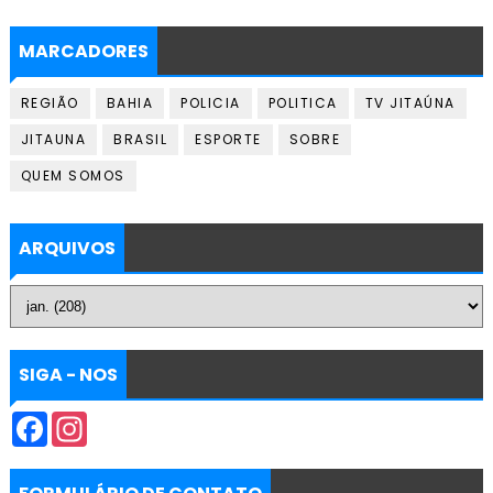
MARCADORES
REGIÃO
BAHIA
POLICIA
POLITICA
TV JITAÚNA
JITAUNA
BRASIL
ESPORTE
SOBRE
QUEM SOMOS
ARQUIVOS
SIGA - NOS
F
I
a
n
c
s
e
t
b
a