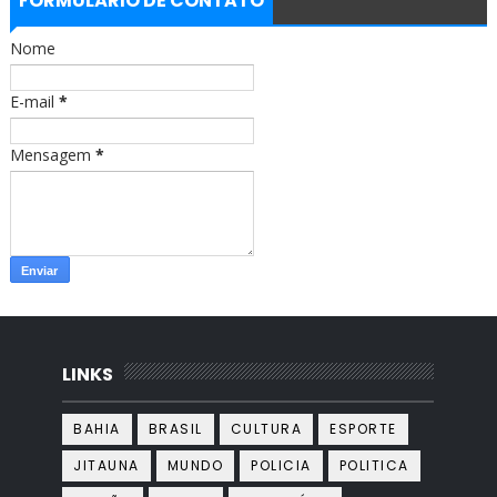
FORMULÁRIO DE CONTATO
o
g
o
r
Nome
k
a
m
E-mail
*
Mensagem
*
LINKS
BAHIA
BRASIL
CULTURA
ESPORTE
JITAUNA
MUNDO
POLICIA
POLITICA