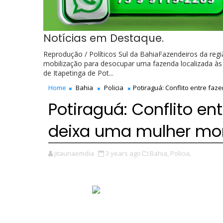
Notícias em Destaque.
Reprodução / Políticos Sul da BahiaFazendeiros da reg
mobilização para desocupar uma fazenda localizada às
de Itapetinga de Pot...
Home
Bahia
Policia
Potiraguá: Conflito entre faz
Potiraguá: Conflito en
deixa uma mulher mort
jitaunaemdia
3 years ago
Bahia,
Policia,