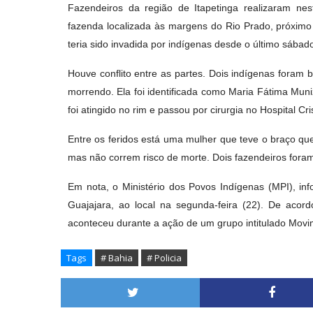
Fazendeiros da região de Itapetinga realizaram n
fazenda localizada às margens do Rio Prado, próximo 
teria sido invadida por indígenas desde o último sábado
Houve conflito entre as partes. Dois indígenas foram
morrendo. Ela foi identificada como Maria Fátima Mun
foi atingido no rim e passou por cirurgia no Hospital Cr
Entre os feridos está uma mulher que teve o braço q
mas não correm risco de morte. Dois fazendeiros foram
Em nota, o Ministério dos Povos Indígenas (MPI), inf
Guajajara, ao local na segunda-feira (22). De acor
aconteceu durante a ação de um grupo intitulado Movi
Tags
# Bahia
# Policia