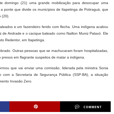
este domingo (21) uma grande mobilização para desocupar uma
a ponte que divide os municípios de Itapetinga de Potiraguá, que
 (20).
 baleados e um fazendeiro ferido com flecha. Uma indígena acabou
iz de Andrade e o cacique baleado como Nailton Muniz Pataxó. Ele
isto Redentor, em Itapetinga.
uebrado. Outras pessoas que se machucaram foram hospitalizadas,
 presos em flagrante suspeitos de matar a indígena.
ormou que vai enviar uma comissão, liderada pela ministra Sonia
do com a Secretaria de Segurança Pública (SSP-BA), a situação
mento Invasão Zero.
COMMENT