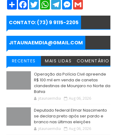
S
F
T
W
T
M
G
h
a
w
h
e
e
m
a
c
i
a
l
s
a
r
e
t
t
e
s
i
e
b
t
s
g
e
l
CONTATO: (73) 9 9115-2205
o
e
A
r
n
o
r
p
a
g
k
p
m
e
r
JITAUNAEMDIA@GMAIL.COM
RECENTES
MAIS LIDAS
COMENTÁRIO
Operação da Polícia Civil apreende
R$ 100 mil em venda de canetas
clandestinas de Mounjaro no Norte da
Bahia
jitaunaemdia
Aug 06, 2026
Deputado federal Elmar Nascimento
se declara preto após ser pardo e
branco nas últimas eleições
jitaunaemdia
Aug 06, 2026