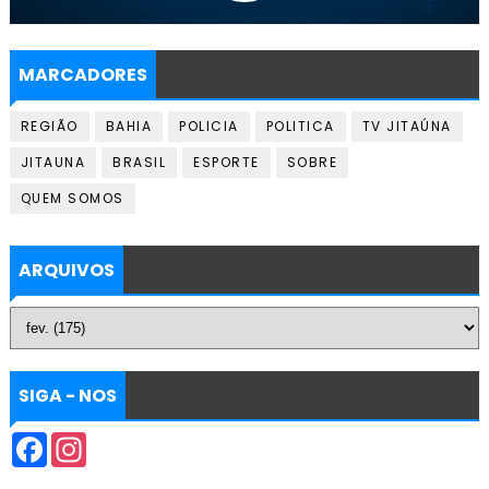
MARCADORES
REGIÃO
BAHIA
POLICIA
POLITICA
TV JITAÚNA
JITAUNA
BRASIL
ESPORTE
SOBRE
QUEM SOMOS
ARQUIVOS
SIGA - NOS
F
I
a
n
c
s