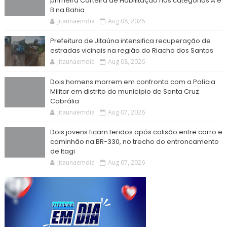
primeira Carteira de Habilitação nas categorias A e
B na Bahia
jitaunaemdia
Aug 08, 2026
Prefeitura de Jitaúna intensifica recuperação de
estradas vicinais na região do Riacho dos Santos
jitaunaemdia
Aug 08, 2026
Dois homens morrem em confronto com a Polícia
Militar em distrito do município de Santa Cruz
Cabrália
jitaunaemdia
Aug 07, 2026
Dois jovens ficam feridos após colisão entre carro e
caminhão na BR-330, no trecho do entroncamento
de Itagi
jitaunaemdia
Aug 07, 2026