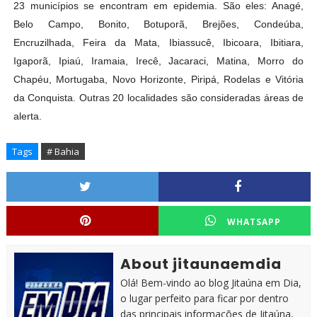
23 municípios se encontram em epidemia. São eles: Anagé,
Belo Campo, Bonito, Botuporã, Brejões, Condeúba,
Encruzilhada, Feira da Mata, Ibiassucê, Ibicoara, Ibitiara,
Igaporã, Ipiaú, Iramaia, Irecê, Jacaraci, Matina, Morro do
Chapéu, Mortugaba, Novo Horizonte, Piripá, Rodelas e Vitória
da Conquista. Outras 20 localidades são consideradas áreas de
alerta.
Tags
# Bahia
WHATSAPP
About jitaunaemdia
Olá! Bem-vindo ao blog Jitaúna em Dia,
o lugar perfeito para ficar por dentro
das principais informações de Jitaúna,