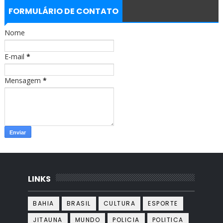
e
t
b
a
FORMULÁRIO DE CONTATO
o
g
o
r
Nome
k
a
m
E-mail
*
Mensagem
*
LINKS
BAHIA
BRASIL
CULTURA
ESPORTE
JITAUNA
MUNDO
POLICIA
POLITICA