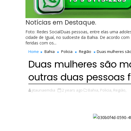
Notícias em Destaque.
Foto: Redes SocialDuas pessoas, entre elas uma adole
cidade de Iguaí, no sudoeste da Bahia. De acordo com a 
feridas com os...
Home
Bahia
Policia
Região
Duas mulheres são 
Duas mulheres são mor
outras duas pessoas 
jitaunaemdia
2 years ago
Bahia,
Policia,
Região,