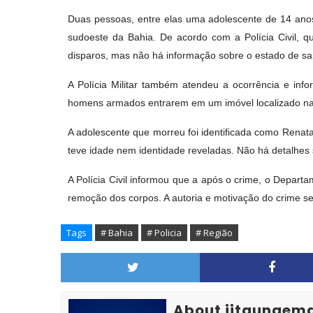
Duas pessoas, entre elas uma adolescente de 14 anos,
sudoeste da Bahia. De acordo com a Polícia Civil, q
disparos, mas não há informação sobre o estado de sa
A Polícia Militar também atendeu a ocorrência e info
homens armados entrarem em um imóvel localizado na 
A adolescente que morreu foi identificada como Renata
teve idade nem identidade reveladas. Não há detalhes 
A Polícia Civil informou que a após o crime, o Departa
remoção dos corpos. A autoria e motivação do crime se
Tags
# Bahia
# Policia
# Região
About jitaunaem