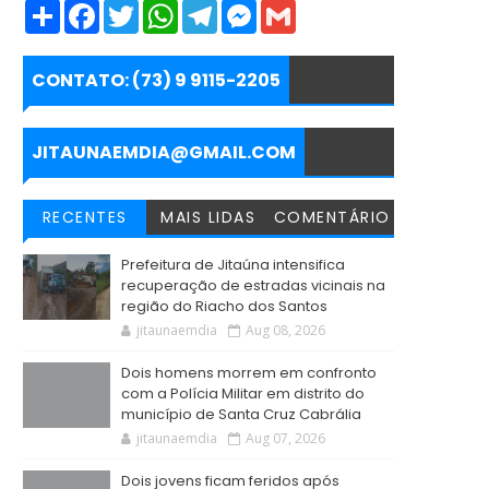
S
F
T
W
T
M
G
h
a
w
h
e
e
m
a
c
i
a
l
s
a
r
e
t
t
e
s
i
e
b
t
s
g
e
l
CONTATO: (73) 9 9115-2205
o
e
A
r
n
o
r
p
a
g
k
p
m
e
r
JITAUNAEMDIA@GMAIL.COM
RECENTES
MAIS LIDAS
COMENTÁRIO
Prefeitura de Jitaúna intensifica
recuperação de estradas vicinais na
região do Riacho dos Santos
jitaunaemdia
Aug 08, 2026
Dois homens morrem em confronto
com a Polícia Militar em distrito do
município de Santa Cruz Cabrália
jitaunaemdia
Aug 07, 2026
Dois jovens ficam feridos após