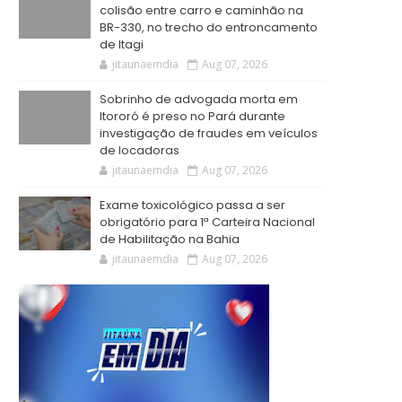
colisão entre carro e caminhão na
BR-330, no trecho do entroncamento
de Itagi
jitaunaemdia
Aug 07, 2026
Sobrinho de advogada morta em
Itororó é preso no Pará durante
investigação de fraudes em veículos
de locadoras
jitaunaemdia
Aug 07, 2026
Exame toxicológico passa a ser
obrigatório para 1ª Carteira Nacional
de Habilitação na Bahia
jitaunaemdia
Aug 07, 2026