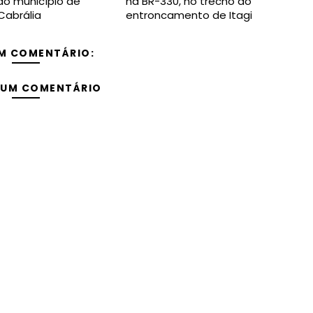
 do município de
na BR-330, no trecho do
Cabrália
entroncamento de Itagi
M COMENTÁRIO:
 UM COMENTÁRIO