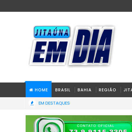
HOME
BRASIL
BAHIA
REGIÃO
JI
EM DESTAQUES
co passa a ser obrigatório para 1ª Carteira Nacional de Habilita