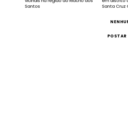
vicinais na região do Riacho dos
em distrito
Santos
Santa Cruz 
NENHU
POSTAR