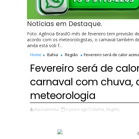
Notícias em Destaque.
Foto: Agência BrasilO mês de fevereiro tem previsão 
acordo com os meteorologistas, o carnaval também dev
ainda está sob f...
Home
Bahia
Região
Fevereiro será de calor acim
Fevereiro será de cal
carnaval com chuva, 
meteorologia
jitaunaemdia
3 years ago
Bahia,
Região,