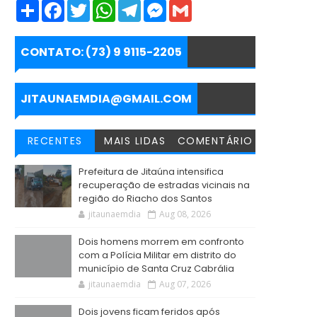
S
F
T
W
T
M
G
h
a
w
h
e
e
m
a
c
i
a
l
s
a
r
e
t
t
e
s
i
e
b
t
s
g
e
l
CONTATO: (73) 9 9115-2205
o
e
A
r
n
o
r
p
a
g
k
p
m
e
r
JITAUNAEMDIA@GMAIL.COM
RECENTES
MAIS LIDAS
COMENTÁRIO
Prefeitura de Jitaúna intensifica
recuperação de estradas vicinais na
região do Riacho dos Santos
jitaunaemdia
Aug 08, 2026
Dois homens morrem em confronto
com a Polícia Militar em distrito do
município de Santa Cruz Cabrália
jitaunaemdia
Aug 07, 2026
Dois jovens ficam feridos após