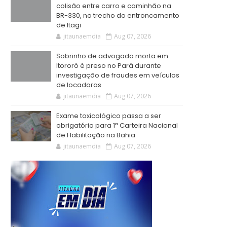
colisão entre carro e caminhão na
BR-330, no trecho do entroncamento
de Itagi
jitaunaemdia
Aug 07, 2026
Sobrinho de advogada morta em
Itororó é preso no Pará durante
investigação de fraudes em veículos
de locadoras
jitaunaemdia
Aug 07, 2026
Exame toxicológico passa a ser
obrigatório para 1ª Carteira Nacional
de Habilitação na Bahia
jitaunaemdia
Aug 07, 2026