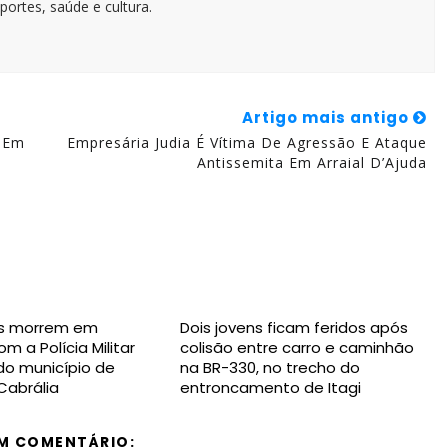
portes, saúde e cultura.
Artigo mais antigo
l Em
Empresária Judia É Vítima De Agressão E Ataque
Antissemita Em Arraial D’Ajuda
s morrem em
Dois jovens ficam feridos após
m a Polícia Militar
colisão entre carro e caminhão
 do município de
na BR-330, no trecho do
Cabrália
entroncamento de Itagi
M COMENTÁRIO: