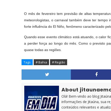
O mês de fevereiro tem previsão de altas temperat
meteorologistas, o carnaval também deve ter tempo in
forte influência do El Niño, fenômeno caracterizado p
Quando esse evento climático está atuando, o calor f
a perder força ao longo do mês. Como o previsto pa
quase todas as regiões.
Tags
# Bahia
# Região
About jitaunaem
Olá! Bem-vindo ao blog Jitaúna 
informações de Jitaúna, sua r
conteúdos relevantes e atuali