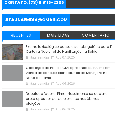
e
b
t
s
g
e
l
CONTATO: (73) 9 9115-2205
o
e
A
r
n
o
r
p
a
g
k
p
m
e
r
JITAUNAEMDIA@GMAIL.COM
RECENTES
MAIS LIDAS
COMENTÁRIO
Exame toxicológico passa a ser obrigatório para 1ª
Carteira Nacional de Habilitação na Bahia
jitaunaemdia
Aug 07, 2026
Operação da Polícia Civil apreende R$ 100 mil em
venda de canetas clandestinas de Mounjaro no
Norte da Bahia
jitaunaemdia
Aug 06, 2026
Deputado federal Elmar Nascimento se declara
preto após ser pardo e branco nas últimas
eleições
jitaunaemdia
Aug 06, 2026