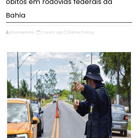
óbitos em rodovias federais da
Bahia
jitaunaemdia
2 years ago
Bahia,
Policia,