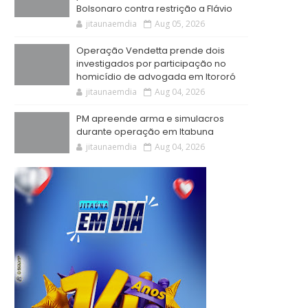
Bolsonaro contra restrição a Flávio
jitaunaemdia
Aug 05, 2026
Operação Vendetta prende dois
investigados por participação no
homicídio de advogada em Itororó
jitaunaemdia
Aug 04, 2026
PM apreende arma e simulacros
durante operação em Itabuna
jitaunaemdia
Aug 04, 2026