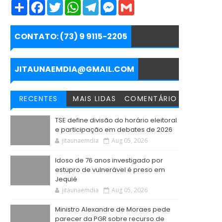
S
F
T
W
T
M
G
h
a
w
h
e
e
m
a
c
i
a
l
s
a
r
e
t
t
e
s
i
e
b
t
s
g
e
l
CONTATO: (73) 9 9115-2205
o
e
A
r
n
o
r
p
a
g
k
p
m
e
r
JITAUNAEMDIA@GMAIL.COM
RECENTES
MAIS LIDAS
COMENTÁRIO
TSE define divisão do horário eleitoral
e participação em debates de 2026
jitaunaemdia
Aug 05, 2026
Idoso de 76 anos investigado por
estupro de vulnerável é preso em
Jequié
jitaunaemdia
Aug 05, 2026
Ministro Alexandre de Moraes pede
parecer da PGR sobre recurso de