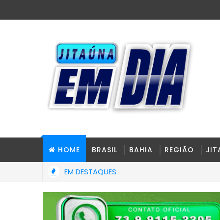
HOME
BRASIL
BAHIA
REGIÃO
JI
EM DESTAQUES
 apreende arma e simulacros durante operação em Itabuna