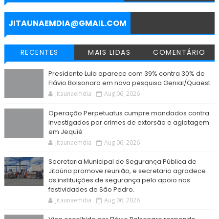
o
r
p
a
g
k
p
m
e
r
JITAUNAEMDIA@GMAIL.COM
RECENTES
MAIS LIDAS
COMENTÁRIO
Presidente Lula aparece com 39% contra 30% de
Flávio Bolsonaro em nova pesquisa Genial/Quaest
jitaunaemdia
Aug 06, 2026
Operação Perpetuatus cumpre mandados contra
investigados por crimes de extorsão e agiotagem
em Jequié
jitaunaemdia
Aug 06, 2026
Secretaria Municipal de Segurança Pública de
Jitaúna promove reunião, e secretario agradece
as instituições de segurança pelo apoio nas
festividades de São Pedro.
jitaunaemdia
Aug 06, 2026