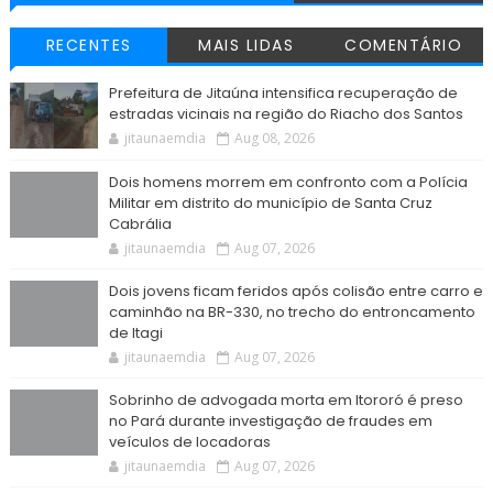
RECENTES
MAIS LIDAS
COMENTÁRIO
Prefeitura de Jitaúna intensifica recuperação de
estradas vicinais na região do Riacho dos Santos
jitaunaemdia
Aug 08, 2026
Dois homens morrem em confronto com a Polícia
Militar em distrito do município de Santa Cruz
Cabrália
jitaunaemdia
Aug 07, 2026
Dois jovens ficam feridos após colisão entre carro e
caminhão na BR-330, no trecho do entroncamento
de Itagi
jitaunaemdia
Aug 07, 2026
Sobrinho de advogada morta em Itororó é preso
no Pará durante investigação de fraudes em
veículos de locadoras
jitaunaemdia
Aug 07, 2026