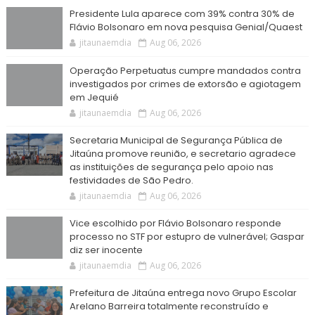
Presidente Lula aparece com 39% contra 30% de
Flávio Bolsonaro em nova pesquisa Genial/Quaest
jitaunaemdia
Aug 06, 2026
Operação Perpetuatus cumpre mandados contra
investigados por crimes de extorsão e agiotagem
em Jequié
jitaunaemdia
Aug 06, 2026
Secretaria Municipal de Segurança Pública de
Jitaúna promove reunião, e secretario agradece
as instituições de segurança pelo apoio nas
festividades de São Pedro.
jitaunaemdia
Aug 06, 2026
Vice escolhido por Flávio Bolsonaro responde
processo no STF por estupro de vulnerável; Gaspar
diz ser inocente
jitaunaemdia
Aug 06, 2026
Prefeitura de Jitaúna entrega novo Grupo Escolar
Arelano Barreira totalmente reconstruído e