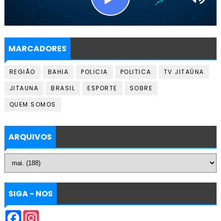
MARCADORES
REGIÃO
BAHIA
POLICIA
POLITICA
TV JITAÚNA
JITAUNA
BRASIL
ESPORTE
SOBRE
QUEM SOMOS
ARQUIVOS
SIGA - NOS
F
I