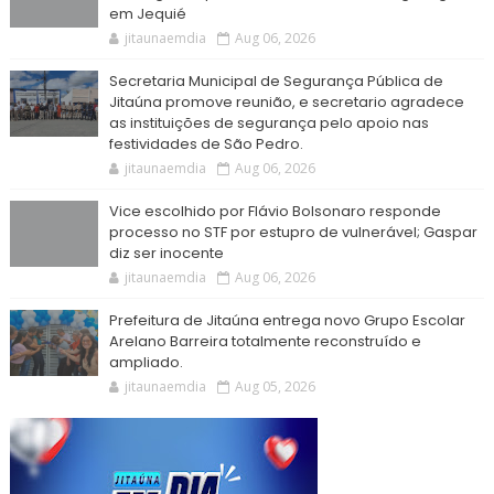
em Jequié
jitaunaemdia
Aug 06, 2026
Secretaria Municipal de Segurança Pública de
Jitaúna promove reunião, e secretario agradece
as instituições de segurança pelo apoio nas
festividades de São Pedro.
jitaunaemdia
Aug 06, 2026
Vice escolhido por Flávio Bolsonaro responde
processo no STF por estupro de vulnerável; Gaspar
diz ser inocente
jitaunaemdia
Aug 06, 2026
Prefeitura de Jitaúna entrega novo Grupo Escolar
Arelano Barreira totalmente reconstruído e
ampliado.
jitaunaemdia
Aug 05, 2026