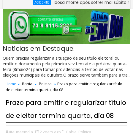
Idosa morre após sofrer mal súbito no Centro
ACIDENTE
arro e caminhão na BR-330, no trecho do entroncamento de Itag
Notícias em Destaque.
Quem precisa regularizar a situação de seu título eleitoral ou
emitir o documento pela primeira vez tem até a próxima quarta-
feira (8maio24) para tomar providências a tempo de votar nas
eleições municipais de outubro.O prazo serve também para a tra...
Home
Bahia
Politica
Prazo para emitir e regularizar título
de eleitor termina quarta, dia 08
Prazo para emitir e regularizar título
de eleitor termina quarta, dia 08
jitaunaemdia
2 years ago
Bahia,
Politica,