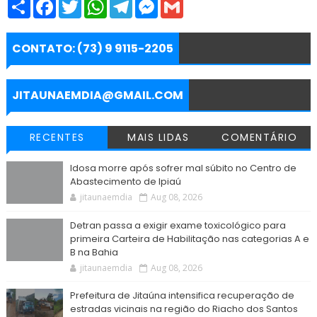
S
F
T
W
T
M
G
h
a
w
h
e
e
m
a
c
i
a
l
s
a
r
e
t
t
e
s
i
e
b
t
s
g
e
l
CONTATO: (73) 9 9115-2205
o
e
A
r
n
o
r
p
a
g
k
p
m
e
r
JITAUNAEMDIA@GMAIL.COM
RECENTES
MAIS LIDAS
COMENTÁRIO
Idosa morre após sofrer mal súbito no Centro de
Abastecimento de Ipiaú
jitaunaemdia
Aug 08, 2026
Detran passa a exigir exame toxicológico para
primeira Carteira de Habilitação nas categorias A e
B na Bahia
jitaunaemdia
Aug 08, 2026
Prefeitura de Jitaúna intensifica recuperação de
estradas vicinais na região do Riacho dos Santos