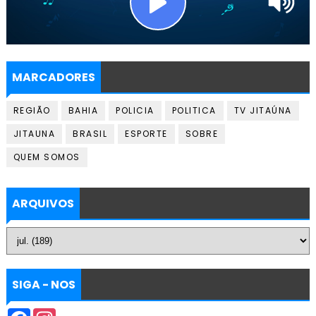
MARCADORES
REGIÃO
BAHIA
POLICIA
POLITICA
TV JITAÚNA
JITAUNA
BRASIL
ESPORTE
SOBRE
QUEM SOMOS
ARQUIVOS
SIGA - NOS
F
I