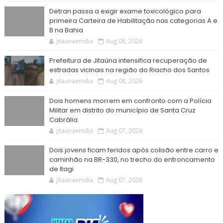
Detran passa a exigir exame toxicológico para
primeira Carteira de Habilitação nas categorias A e
B na Bahia
jitaunaemdia
Aug 08, 2026
Prefeitura de Jitaúna intensifica recuperação de
estradas vicinais na região do Riacho dos Santos
jitaunaemdia
Aug 08, 2026
Dois homens morrem em confronto com a Polícia
Militar em distrito do município de Santa Cruz
Cabrália
jitaunaemdia
Aug 07, 2026
Dois jovens ficam feridos após colisão entre carro e
caminhão na BR-330, no trecho do entroncamento
de Itagi
jitaunaemdia
Aug 07, 2026