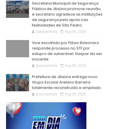
Secretaria Municipal de Segurança
Pública de Jitaúna promove reunião,
e secretario agradece as instituições
de segurança pelo apoio nas
festividades de São Pedro.
jitaunaemdia
Aug 06, 2026
Vice escolhido por Flávio Bolsonaro
responde processo no STF por
estupro de vulnerável; Gaspar diz ser
inocente
jitaunaemdia
Aug 06, 2026
Prefeitura de Jitaúna entrega novo
Grupo Escolar Arelano Barreira
totalmente reconstruído e ampliado.
jitaunaemdia
Aug 05, 2026