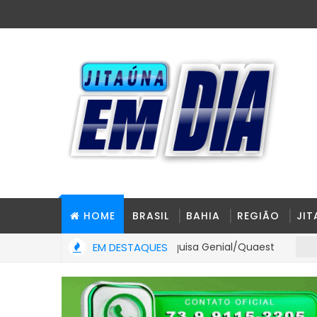
HOME
BRASIL
BAHIA
REGIÃO
JI
io Bolsonaro em nova pesquisa Genial/Quaest
EM DESTAQUES
BAHIA