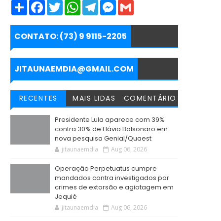
S
F
T
W
T
M
G
h
a
w
h
e
e
m
a
c
i
a
l
s
a
r
e
t
t
e
s
i
e
b
t
s
g
e
l
CONTATO: (73) 9 9115-2205
o
e
A
r
n
o
r
p
a
g
k
p
m
e
r
JITAUNAEMDIA@GMAIL.COM
RECENTES
MAIS LIDAS
COMENTÁRIO
Presidente Lula aparece com 39%
contra 30% de Flávio Bolsonaro em
nova pesquisa Genial/Quaest
jitaunaemdia
Aug 06, 2026
Operação Perpetuatus cumpre
mandados contra investigados por
crimes de extorsão e agiotagem em
Jequié
jitaunaemdia
Aug 06, 2026