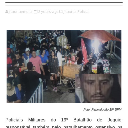
jitaunaemdia
2 years ago
Jitauna,
Policia,
Foto: Reprodução
19º BPM
Policiais Militares do 19º Batalhão de Jequié,
responsável também pelo patrulhamento ostensivo na