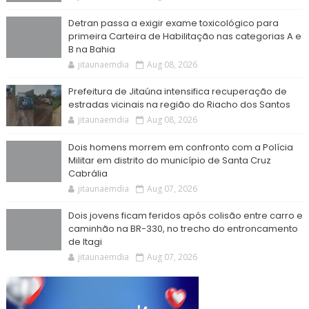
Detran passa a exigir exame toxicológico para
primeira Carteira de Habilitação nas categorias A e
B na Bahia
jitaunaemdia
Aug 08, 2026
Prefeitura de Jitaúna intensifica recuperação de
estradas vicinais na região do Riacho dos Santos
jitaunaemdia
Aug 08, 2026
Dois homens morrem em confronto com a Polícia
Militar em distrito do município de Santa Cruz
Cabrália
jitaunaemdia
Aug 07, 2026
Dois jovens ficam feridos após colisão entre carro e
caminhão na BR-330, no trecho do entroncamento
de Itagi
jitaunaemdia
Aug 07, 2026