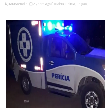
jitaunaemdia
2 years ago
Bahia,
Policia,
Região,