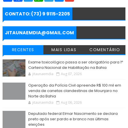
a
c
i
a
l
s
a
r
e
t
t
e
s
i
e
b
t
s
g
e
l
CONTATO: (73) 9 9115-2205
o
e
A
r
n
o
r
p
a
g
k
p
m
e
r
JITAUNAEMDIA@GMAIL.COM
RECENTES
MAIS LIDAS
COMENTÁRIO
Exame toxicológico passa a ser obrigatório para 1ª
Carteira Nacional de Habilitação na Bahia
jitaunaemdia
Aug 07, 2026
Operação da Polícia Civil apreende R$ 100 mil em
venda de canetas clandestinas de Mounjaro no
Norte da Bahia
jitaunaemdia
Aug 06, 2026
Deputado federal Elmar Nascimento se declara
preto após ser pardo e branco nas últimas
eleições