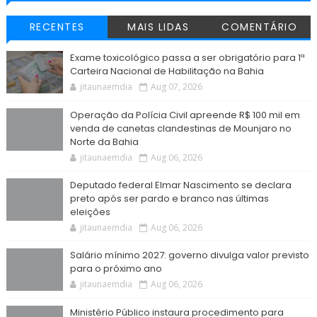
RECENTES
MAIS LIDAS
COMENTÁRIO
Exame toxicológico passa a ser obrigatório para 1ª
Carteira Nacional de Habilitação na Bahia
jitaunaemdia
Aug 07, 2026
Operação da Polícia Civil apreende R$ 100 mil em
venda de canetas clandestinas de Mounjaro no
Norte da Bahia
jitaunaemdia
Aug 06, 2026
Deputado federal Elmar Nascimento se declara
preto após ser pardo e branco nas últimas
eleições
jitaunaemdia
Aug 06, 2026
Salário mínimo 2027: governo divulga valor previsto
para o próximo ano
jitaunaemdia
Aug 06, 2026
Ministério Público instaura procedimento para