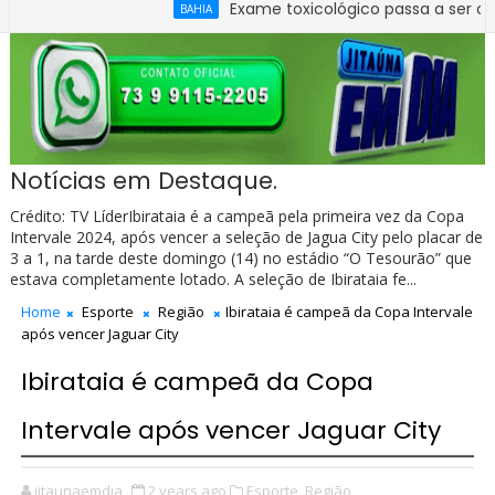
Exame toxicológico passa a ser obrigatóri
BAHIA
para apurar quadro de pessoal da Câmara de Ibirataia
Notícias em Destaque.
Crédito: TV LíderIbirataia é a campeã pela primeira vez da Copa
Intervale 2024, após vencer a seleção de Jagua City pelo placar de
3 a 1, na tarde deste domingo (14) no estádio “O Tesourão” que
estava completamente lotado. A seleção de Ibirataia fe...
Home
Esporte
Região
Ibirataia é campeã da Copa Intervale
após vencer Jaguar City
Ibirataia é campeã da Copa
Intervale após vencer Jaguar City
jitaunaemdia
2 years ago
Esporte,
Região,