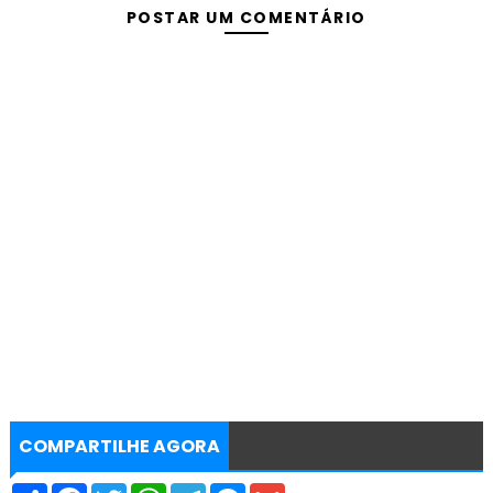
POSTAR UM COMENTÁRIO
COMPARTILHE AGORA
S
F
T
W
T
M
G