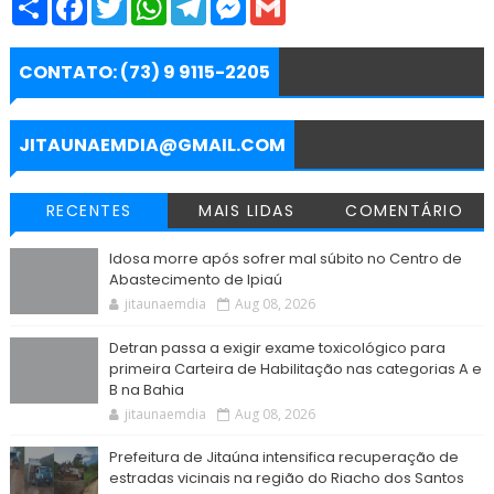
h
a
w
h
e
e
m
a
c
i
a
l
s
a
r
e
t
t
e
s
i
e
b
t
s
g
e
l
CONTATO: (73) 9 9115-2205
o
e
A
r
n
o
r
p
a
g
k
p
m
e
r
JITAUNAEMDIA@GMAIL.COM
RECENTES
MAIS LIDAS
COMENTÁRIO
Idosa morre após sofrer mal súbito no Centro de
Abastecimento de Ipiaú
jitaunaemdia
Aug 08, 2026
Detran passa a exigir exame toxicológico para
primeira Carteira de Habilitação nas categorias A e
B na Bahia
jitaunaemdia
Aug 08, 2026
Prefeitura de Jitaúna intensifica recuperação de
estradas vicinais na região do Riacho dos Santos