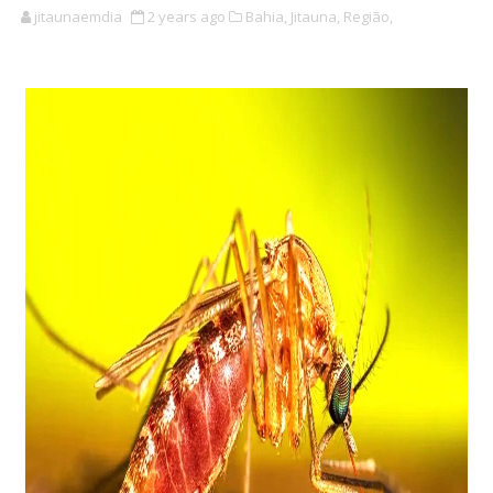
jitaunaemdia
2 years ago
Bahia,
Jitauna,
Região,