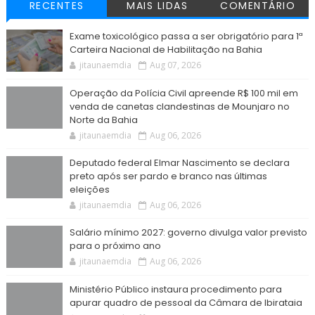
RECENTES
MAIS LIDAS
COMENTÁRIO
Exame toxicológico passa a ser obrigatório para 1ª
Carteira Nacional de Habilitação na Bahia
jitaunaemdia
Aug 07, 2026
Operação da Polícia Civil apreende R$ 100 mil em
venda de canetas clandestinas de Mounjaro no
Norte da Bahia
jitaunaemdia
Aug 06, 2026
Deputado federal Elmar Nascimento se declara
preto após ser pardo e branco nas últimas
eleições
jitaunaemdia
Aug 06, 2026
Salário mínimo 2027: governo divulga valor previsto
para o próximo ano
jitaunaemdia
Aug 06, 2026
Ministério Público instaura procedimento para
apurar quadro de pessoal da Câmara de Ibirataia