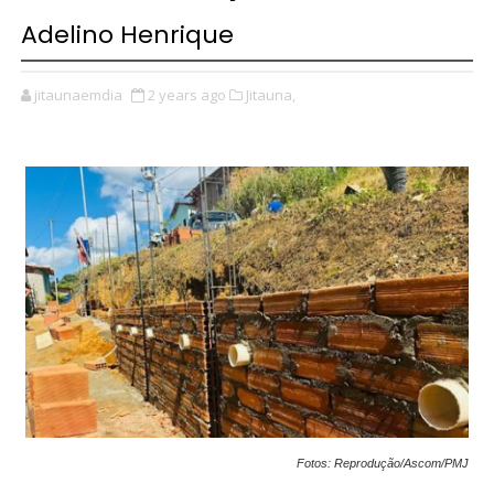
Adelino Henrique
jitaunaemdia
2 years ago
Jitauna,
Fotos: Reprodução/Ascom/PMJ