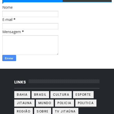
o
r
Nome
k
a
m
E-mail
*
Mensagem
*
LINKS
BAHIA
BRASIL
CULTURA
ESPORTE
JITAUNA
MUNDO
POLICIA
POLITICA
REGIÃO
SOBRE
TV JITAÚNA