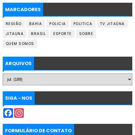
MARCADORES
REGIÃO
BAHIA
POLICIA
POLITICA
TV JITAÚNA
JITAUNA
BRASIL
ESPORTE
SOBRE
QUEM SOMOS
ARQUIVOS
SIGA - NOS
F
I
a
n
c
s
e
t
b
a
FORMULÁRIO DE CONTATO
o
g