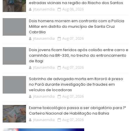
estradas vicinais na região do Riacho dos Santos
jitaunaemdia
Aug 08, 2026
Dois homens morrem em confronto com a Polícia
Militar em distrito do município de Santa Cruz
Cabrália
jitaunaemdia
Aug 07, 2026
Dois jovens ficam feridos após colisão entre carro e
caminhão na BR-330, no trecho do entroncamento
de Itagi
jitaunaemdia
Aug 07, 2026
Sobrinho de advogada morta em Itororó é preso
no Pará durante investigação de fraudes em
veículos de locadoras
jitaunaemdia
Aug 07, 2026
Exame toxicológico passa a ser obrigatório para 1ª
Carteira Nacional de Habilitação na Bahia
jitaunaemdia
Aug 07, 2026