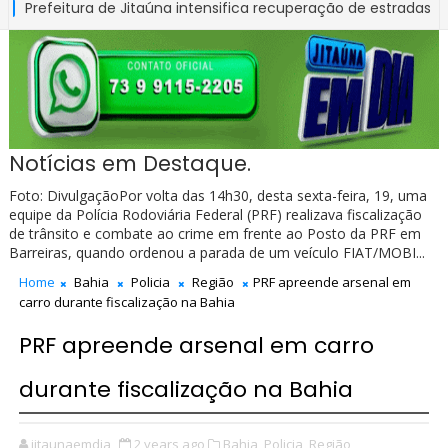
itura de Jitaúna intensifica recuperação de estradas vicinais n
toxicológico passa a ser obrigatório para 1ª Carteira Nacional de
Notícias em Destaque.
Foto: DivulgaçãoPor volta das 14h30, desta sexta-feira, 19, uma
equipe da Polícia Rodoviária Federal (PRF) realizava fiscalização
de trânsito e combate ao crime em frente ao Posto da PRF em
Barreiras, quando ordenou a parada de um veículo FIAT/MOBI...
Home
Bahia
Policia
Região
PRF apreende arsenal em
carro durante fiscalização na Bahia
PRF apreende arsenal em carro
durante fiscalização na Bahia
jitaunaemdia
2 years ago
Bahia,
Policia,
Região,