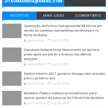
JITAUNAEMDIA@GMAIL.COM
RECENTES
MAIS LIDAS
COMENTÁRIO
Operação da Polícia Civil apreende R$ 100 mil em
venda de canetas clandestinas de Mounjaro no
Norte da Bahia
jitaunaemdia
Aug 06, 2026
Deputado federal Elmar Nascimento se declara
preto após ser pardo e branco nas últimas
eleições
jitaunaemdia
Aug 06, 2026
Salário mínimo 2027: governo divulga valor previsto
para o próximo ano
jitaunaemdia
Aug 06, 2026
Ministério Público instaura procedimento para
apurar quadro de pessoal da Câmara de Ibirataia
jitaunaemdia
Aug 06, 2026