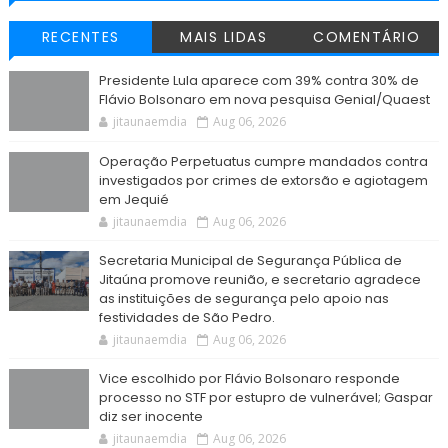
RECENTES
MAIS LIDAS
COMENTÁRIO
Presidente Lula aparece com 39% contra 30% de
Flávio Bolsonaro em nova pesquisa Genial/Quaest
jitaunaemdia
Aug 06, 2026
Operação Perpetuatus cumpre mandados contra
investigados por crimes de extorsão e agiotagem
em Jequié
jitaunaemdia
Aug 06, 2026
Secretaria Municipal de Segurança Pública de
Jitaúna promove reunião, e secretario agradece
as instituições de segurança pelo apoio nas
festividades de São Pedro.
jitaunaemdia
Aug 06, 2026
Vice escolhido por Flávio Bolsonaro responde
processo no STF por estupro de vulnerável; Gaspar
diz ser inocente
jitaunaemdia
Aug 06, 2026