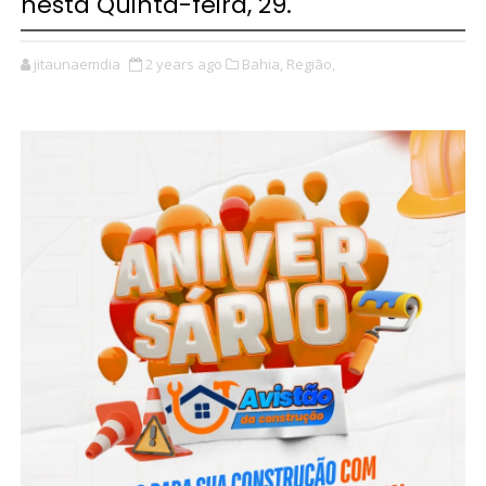
nesta Quinta-feira, 29.
jitaunaemdia
2 years ago
Bahia,
Região,