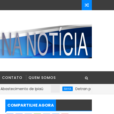
CONTATO
QUEM SOMOS
nto de Ipiaú
Detran passa a exigir exame toxic
BAHIA
COMPARTILHE AGORA