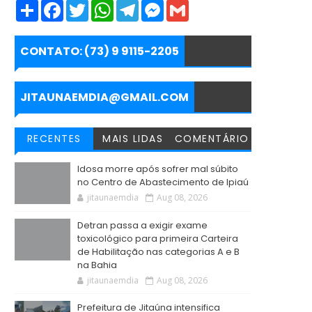
S
F
T
W
T
M
G
h
a
w
h
e
e
m
a
c
i
a
l
s
a
r
e
t
t
e
s
i
e
b
t
s
g
e
l
CONTATO: (73) 9 9115-2205
o
e
A
r
n
o
r
p
a
g
k
p
m
e
r
JITAUNAEMDIA@GMAIL.COM
RECENTES
MAIS LIDAS
COMENTÁRIO
Idosa morre após sofrer mal súbito
no Centro de Abastecimento de Ipiaú
jitaunaemdia
Aug 08, 2026
Detran passa a exigir exame
toxicológico para primeira Carteira
de Habilitação nas categorias A e B
na Bahia
jitaunaemdia
Aug 08, 2026
Prefeitura de Jitaúna intensifica