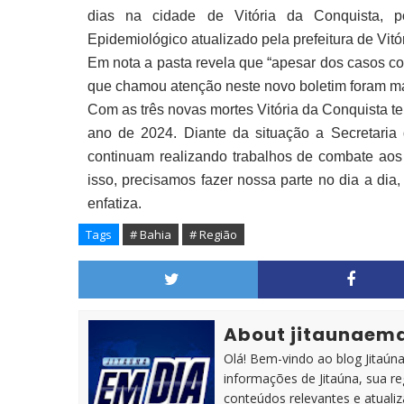
dias na cidade de Vitória da Conquista, 
Epidemiológico atualizado pela prefeitura de Vit
Em nota a pasta revela que “apesar dos casos c
que chamou atenção neste novo boletim foram ma
Com as três novas mortes Vitória da Conquista t
ano de 2024. Diante da situação a Secretari
continuam realizando trabalhos de combate aos 
isso, precisamos fazer nossa parte no dia a dia,
enfatiza.
Tags
# Bahia
# Região
About jitaunaem
Olá! Bem-vindo ao blog Jitaúna 
informações de Jitaúna, sua r
conteúdos relevantes e atuali