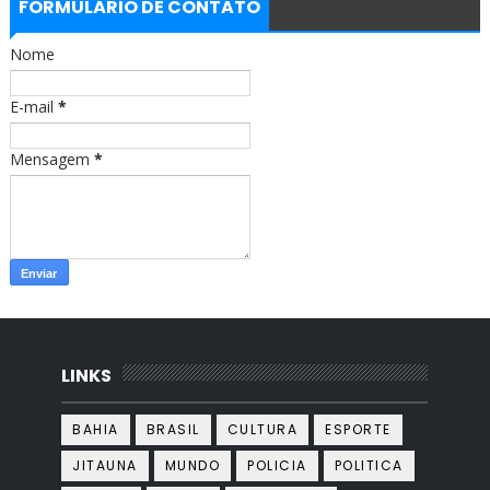
b
a
FORMULÁRIO DE CONTATO
o
g
o
r
Nome
k
a
m
E-mail
*
Mensagem
*
LINKS
BAHIA
BRASIL
CULTURA
ESPORTE
JITAUNA
MUNDO
POLICIA
POLITICA