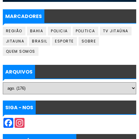
MARCADORES
REGIÃO
BAHIA
POLICIA
POLITICA
TV JITAÚNA
JITAUNA
BRASIL
ESPORTE
SOBRE
QUEM SOMOS
ARQUIVOS
SIGA - NOS
F
I
a
n
c
s
e
t