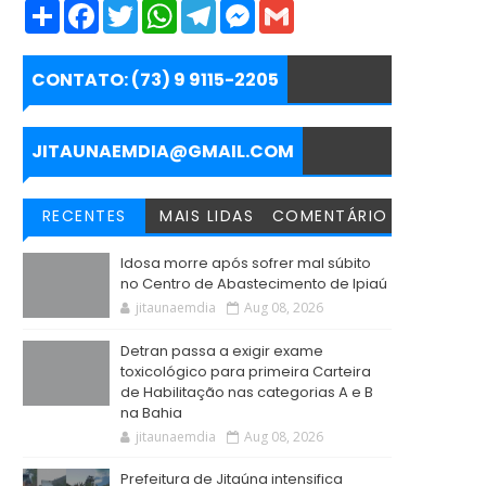
S
F
T
W
T
M
G
h
a
w
h
e
e
m
a
c
i
a
l
s
a
r
e
t
t
e
s
i
e
b
t
s
g
e
l
CONTATO: (73) 9 9115-2205
o
e
A
r
n
o
r
p
a
g
k
p
m
e
r
JITAUNAEMDIA@GMAIL.COM
RECENTES
MAIS LIDAS
COMENTÁRIO
Idosa morre após sofrer mal súbito
no Centro de Abastecimento de Ipiaú
jitaunaemdia
Aug 08, 2026
Detran passa a exigir exame
toxicológico para primeira Carteira
de Habilitação nas categorias A e B
na Bahia
jitaunaemdia
Aug 08, 2026
Prefeitura de Jitaúna intensifica