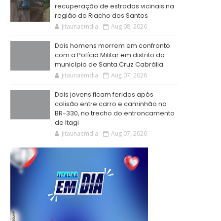
recuperação de estradas vicinais na
região do Riacho dos Santos
jitaunaemdia
Aug 08, 2026
Dois homens morrem em confronto
com a Polícia Militar em distrito do
município de Santa Cruz Cabrália
jitaunaemdia
Aug 07, 2026
Dois jovens ficam feridos após
colisão entre carro e caminhão na
BR-330, no trecho do entroncamento
de Itagi
jitaunaemdia
Aug 07, 2026