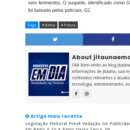
sem ferimentos. O suspeito, identificado como
foi baleado pelos policiais. G1
Tags
# Bahia
# Policia
About jitaunaem
Olá! Bem-vindo ao blog Jitaúna 
informações de Jitaúna, sua r
conteúdos relevantes e atuali
tecnologia, entretenimento, es
Artigo mais recente
Legislação Eleitoral Prevê Vedação De Publicida
Em Rádio E TV A Partir Desta Terça, 06.