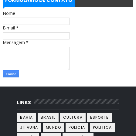
FORMULÁRIO DE CONTATO
o
g
o
r
Nome
k
a
m
E-mail
*
Mensagem
*
LINKS
BAHIA
BRASIL
CULTURA
ESPORTE
JITAUNA
MUNDO
POLICIA
POLITICA