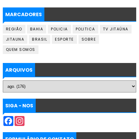
MARCADORES
REGIÃO
BAHIA
POLICIA
POLITICA
TV JITAÚNA
JITAUNA
BRASIL
ESPORTE
SOBRE
QUEM SOMOS
ARQUIVOS
SIGA - NOS
F
I
a
n
c
s
e
t
b
a