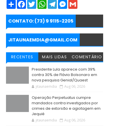
S
F
T
W
T
M
G
h
a
w
h
e
e
m
a
c
i
a
l
s
a
r
e
t
t
e
s
i
e
b
t
s
g
e
l
CONTATO: (73) 9 9115-2205
o
e
A
r
n
o
r
p
a
g
k
p
m
e
r
JITAUNAEMDIA@GMAIL.COM
RECENTES
MAIS LIDAS
COMENTÁRIO
Presidente Lula aparece com 39%
contra 30% de Flávio Bolsonaro em
nova pesquisa Genial/Quaest
jitaunaemdia
Aug 06, 2026
Operação Perpetuatus cumpre
mandados contra investigados por
crimes de extorsão e agiotagem em
Jequié
jitaunaemdia
Aug 06, 2026