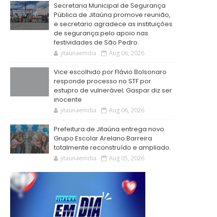
Secretaria Municipal de Segurança
Pública de Jitaúna promove reunião,
e secretario agradece as instituições
de segurança pelo apoio nas
festividades de São Pedro.
jitaunaemdia
Aug 06, 2026
Vice escolhido por Flávio Bolsonaro
responde processo no STF por
estupro de vulnerável; Gaspar diz ser
inocente
jitaunaemdia
Aug 06, 2026
Prefeitura de Jitaúna entrega novo
Grupo Escolar Arelano Barreira
totalmente reconstruído e ampliado.
jitaunaemdia
Aug 05, 2026