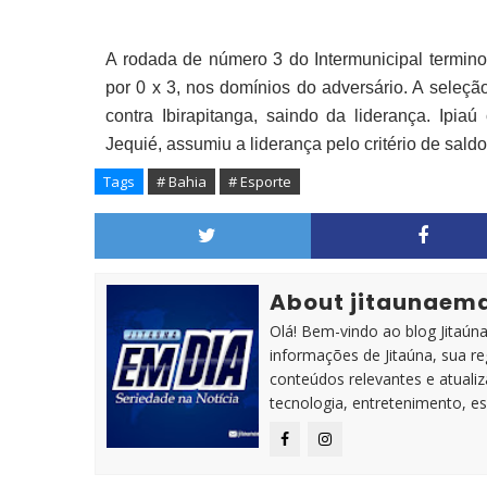
A rodada de número 3 do Intermunicipal terminou
por 0 x 3, nos domínios do adversário. A seleç
contra Ibirapitanga, saindo da liderança. Ip
Jequié, assumiu a liderança pelo critério de sald
Tags
# Bahia
# Esporte
About jitaunaem
Olá! Bem-vindo ao blog Jitaúna 
informações de Jitaúna, sua r
conteúdos relevantes e atuali
tecnologia, entretenimento, es