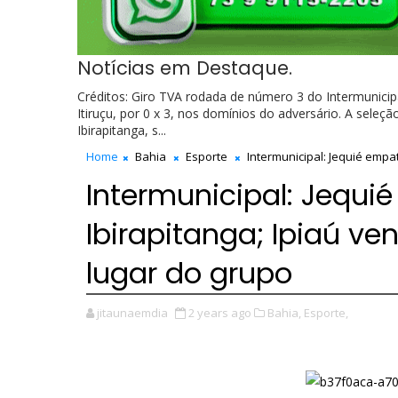
Notícias em Destaque.
Créditos: Giro TVA rodada de número 3 do Intermunicip
Itiruçu, por 0 x 3, nos domínios do adversário. A sele
Ibirapitanga, s...
Home
Bahia
Esporte
Intermunicipal: Jequié empat
Intermunicipal: Jequi
Ibirapitanga; Ipiaú ve
lugar do grupo
jitaunaemdia
2 years ago
Bahia,
Esporte,