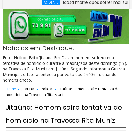
Idosa morre após sofrer mal súbito no C
ACIDENTE
ntre carro e caminhão na BR-330, no trecho do entroncamento d
Notícias em Destaque.
Foto: Neilton Brito/Jitaúna Em DiaUm homem sofreu uma
tentativa de homicídio durante a madrugada deste domingo (19),
na Travessa Rita Muniz em Jitaúna. Segundo informou a Guarda
Municipal, o fato aconteceu por volta das 2h40min, quando
homens encap...
Home
Jitauna
Policia
Jitaúna: Homem sofre tentativa de
homicídio na Travessa Rita Muniz
Jitaúna: Homem sofre tentativa de
homicídio na Travessa Rita Muniz