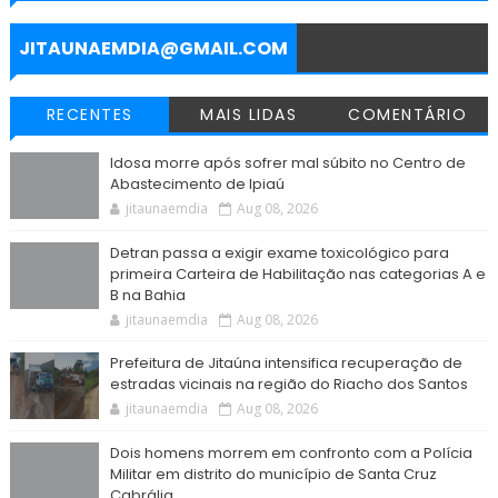
o
r
p
a
g
k
p
m
e
r
JITAUNAEMDIA@GMAIL.COM
RECENTES
MAIS LIDAS
COMENTÁRIO
Idosa morre após sofrer mal súbito no Centro de
Abastecimento de Ipiaú
jitaunaemdia
Aug 08, 2026
Detran passa a exigir exame toxicológico para
primeira Carteira de Habilitação nas categorias A e
B na Bahia
jitaunaemdia
Aug 08, 2026
Prefeitura de Jitaúna intensifica recuperação de
estradas vicinais na região do Riacho dos Santos
jitaunaemdia
Aug 08, 2026
Dois homens morrem em confronto com a Polícia
Militar em distrito do município de Santa Cruz
Cabrália