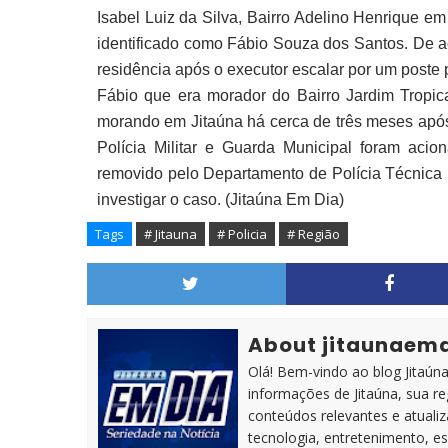
Isabel Luiz da Silva, Bairro Adelino Henrique e
identificado como Fábio Souza dos Santos. De aco
residência após o executor escalar por um poste 
Fábio que era morador do Bairro Jardim Tropi
morando em Jitaúna há cerca de três meses após
Polícia Militar e Guarda Municipal foram acio
removido pelo Departamento de Polícia Técnica (
investigar o caso. (Jitaúna Em Dia)
Tags
# Jitauna
# Policia
# Região
About jitaunaem
Olá! Bem-vindo ao blog Jitaúna 
informações de Jitaúna, sua r
conteúdos relevantes e atuali
tecnologia, entretenimento, es