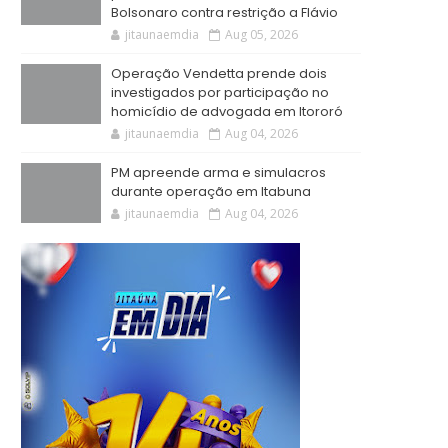
Bolsonaro contra restrição a Flávio
jitaunaemdia
Aug 05, 2026
Operação Vendetta prende dois
investigados por participação no
homicídio de advogada em Itororó
jitaunaemdia
Aug 04, 2026
PM apreende arma e simulacros
durante operação em Itabuna
jitaunaemdia
Aug 04, 2026