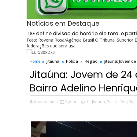
Notícias em Destaque.
TSE define divisão do horário eleitoral e p
Foto: Rovena Rosa/Agência Brasil O Tribunal Superior El
federações que será usa...
Home
Jitauna
Policia
Região
Jitaúna: Jovem de
Jitaúna: Jovem de 24 
Bairro Adelino Henriqu
jitaunaemdia
2 years ago
Jitauna,
Policia,
Região,