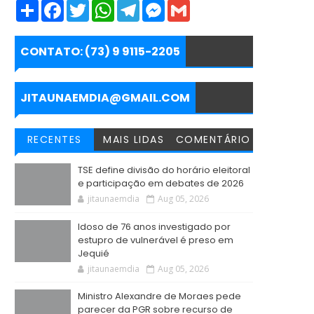
S
F
T
W
T
M
G
h
a
w
h
e
e
m
a
c
i
a
l
s
a
r
e
t
t
e
s
i
e
b
t
s
g
e
l
CONTATO: (73) 9 9115-2205
o
e
A
r
n
o
r
p
a
g
k
p
m
e
r
JITAUNAEMDIA@GMAIL.COM
RECENTES
MAIS LIDAS
COMENTÁRIO
TSE define divisão do horário eleitoral
e participação em debates de 2026
jitaunaemdia
Aug 05, 2026
Idoso de 76 anos investigado por
estupro de vulnerável é preso em
Jequié
jitaunaemdia
Aug 05, 2026
Ministro Alexandre de Moraes pede
parecer da PGR sobre recurso de