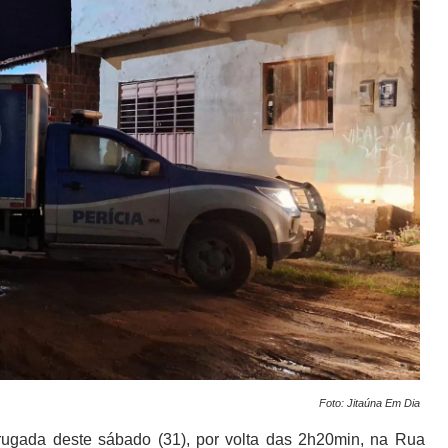
Foto: Jitaúna Em Dia
rugada deste sábado (31), por volta das 2h20min, na Rua