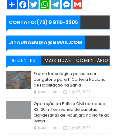
S
F
T
W
T
M
G
h
a
w
h
e
e
m
a
c
i
a
l
s
a
r
e
t
t
e
s
i
e
b
t
s
g
e
l
CONTATO: (73) 9 9115-2205
o
e
A
r
n
o
r
p
a
g
k
p
m
e
r
JITAUNAEMDIA@GMAIL.COM
RECENTES
MAIS LIDAS
COMENTÁRIO
Exame toxicológico passa a ser
obrigatório para 1ª Carteira Nacional
de Habilitação na Bahia
jitaunaemdia
Aug 07, 2026
Operação da Polícia Civil apreende
R$ 100 mil em venda de canetas
clandestinas de Mounjaro no Norte da
Bahia
jitaunaemdia
Aug 06, 2026