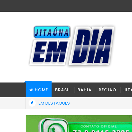
HOME
BRASIL
BAHIA
REGIÃO
JI
EM DESTAQUES
Público instaura procedimento para apurar quadro de pessoal da