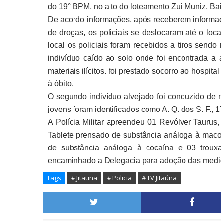
do 19° BPM, no alto do loteamento Zui Muniz, Ba
De acordo informações, após receberem informaç
de drogas, os policiais se deslocaram até o lo
local os policiais foram recebidos a tiros send
indivíduo caído ao solo onde foi encontrada a
materiais ilícitos, foi prestado socorro ao hospit
à óbito.
O segundo indivíduo alvejado foi conduzido de m
jovens foram identificados como A. Q. dos S. F., 1
A Polícia Militar apreendeu 01 Revólver Taurus,
Tablete prensado de substância análoga à maco
de substância análoga à cocaína e 03 troux
encaminhado a Delegacia para adoção das medid
Tags
# Jitauna
# Policia
# TV Jitaúna