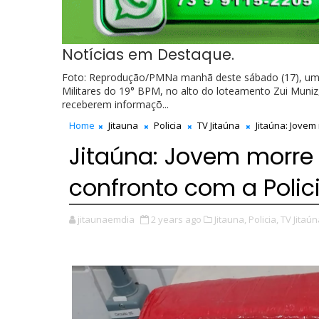
Notícias em Destaque.
Foto: Reprodução/PMNa manhã deste sábado (17), um jo
Militares do 19° BPM, no alto do loteamento Zui Muniz
receberem informaçõ...
Home
Jitauna
Policia
TV Jitaúna
Jitaúna: Jovem 
Jitaúna: Jovem morre
confronto com a Polici
jitaunaemdia
2 years ago
Jitauna,
Policia,
TV Jitaún