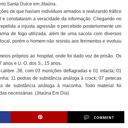
irro Santa Dulce em Jitaúna.
ões de que haviam indivíduos armados e realizando tráfico
cal e constataram a veracidade da informação. Chegando no
o repelida a injusta agressão e percebido posteriormente um
 arma de fogo utilizada, além de uma sacola com diversos
al local, porém o homem não resistiu aos ferimentos e evoluiu
eios próprios ao hospital, onde foi dado voz de prisão. Os
7 anos e U. O. dos S., 15 anos.
 calibre .38, com 03 munições deflagradas e 01 intacta; 01
nha; 11 pedras de substância análoga à crack; 07 petecas
as de substância análoga à maconha. Todo material foi
as necessárias. (Jitaúna Em Dia)
COMMENT