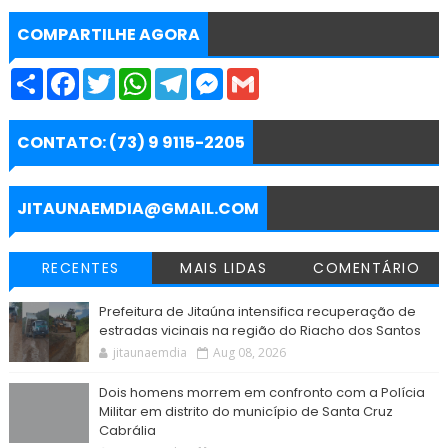
COMPARTILHE AGORA
S
F
T
W
T
M
G
h
a
w
h
e
e
m
a
c
i
a
l
s
a
r
e
t
t
e
s
i
e
b
t
s
g
e
l
CONTATO: (73) 9 9115-2205
o
e
A
r
n
o
r
p
a
g
k
p
m
e
r
JITAUNAEMDIA@GMAIL.COM
RECENTES
MAIS LIDAS
COMENTÁRIO
Prefeitura de Jitaúna intensifica recuperação de
estradas vicinais na região do Riacho dos Santos
jitaunaemdia
Aug 08, 2026
Dois homens morrem em confronto com a Polícia
Militar em distrito do município de Santa Cruz
Cabrália