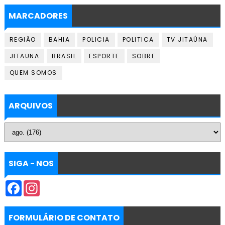
MARCADORES
REGIÃO
BAHIA
POLICIA
POLITICA
TV JITAÚNA
JITAUNA
BRASIL
ESPORTE
SOBRE
QUEM SOMOS
ARQUIVOS
SIGA - NOS
F
I
a
n
c
s
e
t
b
a
FORMULÁRIO DE CONTATO
o
g