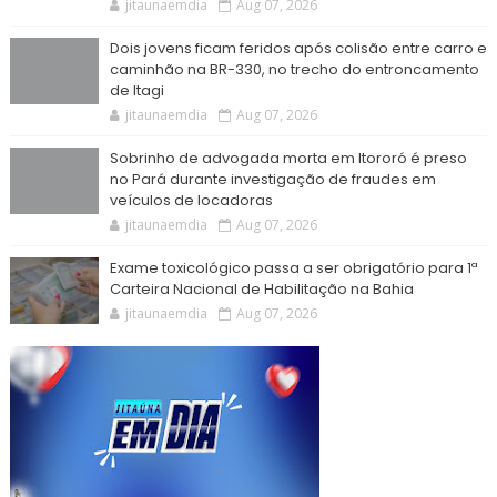
jitaunaemdia
Aug 07, 2026
Dois jovens ficam feridos após colisão entre carro e
caminhão na BR-330, no trecho do entroncamento
de Itagi
jitaunaemdia
Aug 07, 2026
Sobrinho de advogada morta em Itororó é preso
no Pará durante investigação de fraudes em
veículos de locadoras
jitaunaemdia
Aug 07, 2026
Exame toxicológico passa a ser obrigatório para 1ª
Carteira Nacional de Habilitação na Bahia
jitaunaemdia
Aug 07, 2026