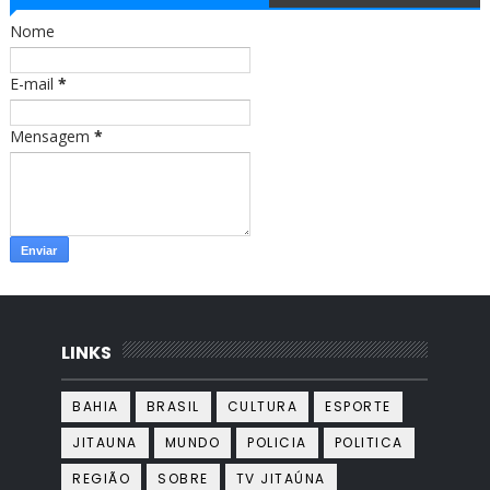
o
r
Nome
k
a
m
E-mail
*
Mensagem
*
LINKS
BAHIA
BRASIL
CULTURA
ESPORTE
JITAUNA
MUNDO
POLICIA
POLITICA
REGIÃO
SOBRE
TV JITAÚNA