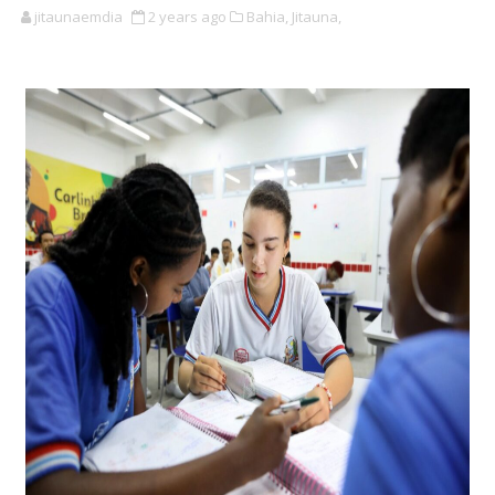
jitaunaemdia
2 years ago
Bahia,
Jitauna,