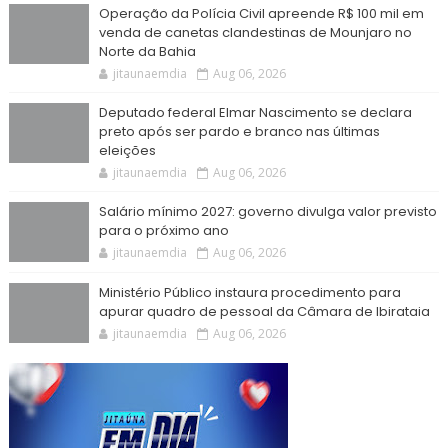
Operação da Polícia Civil apreende R$ 100 mil em
venda de canetas clandestinas de Mounjaro no
Norte da Bahia
jitaunaemdia
Aug 06, 2026
Deputado federal Elmar Nascimento se declara
preto após ser pardo e branco nas últimas
eleições
jitaunaemdia
Aug 06, 2026
Salário mínimo 2027: governo divulga valor previsto
para o próximo ano
jitaunaemdia
Aug 06, 2026
Ministério Público instaura procedimento para
apurar quadro de pessoal da Câmara de Ibirataia
jitaunaemdia
Aug 06, 2026