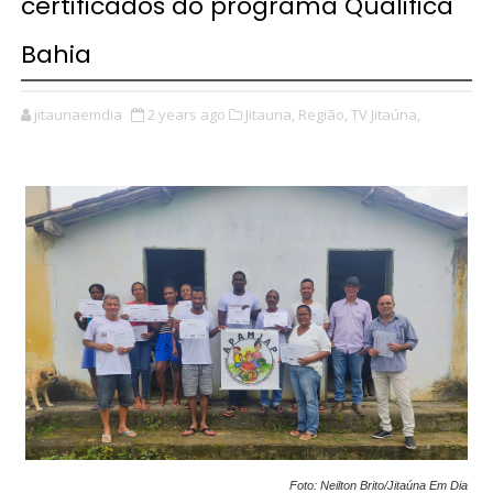
certificados do programa Qualifica
Bahia
jitaunaemdia
2 years ago
Jitauna,
Região,
TV Jitaúna,
Foto: Neilton Brito/Jitaúna Em Dia