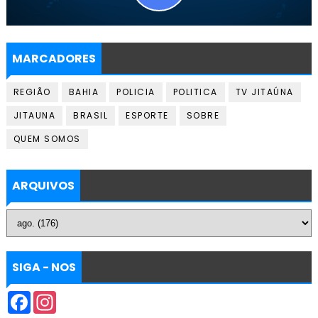
MARCADORES
REGIÃO
BAHIA
POLICIA
POLITICA
TV JITAÚNA
JITAUNA
BRASIL
ESPORTE
SOBRE
QUEM SOMOS
ARQUIVOS
SIGA - NOS
F
I
a
n