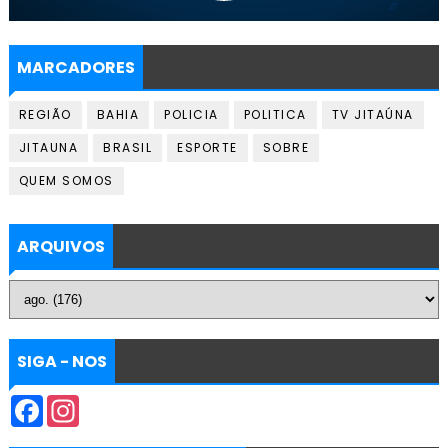
MARCADORES
REGIÃO
BAHIA
POLICIA
POLITICA
TV JITAÚNA
JITAUNA
BRASIL
ESPORTE
SOBRE
QUEM SOMOS
ARQUIVOS
SIGA - NOS
F
I
a
n
c
s