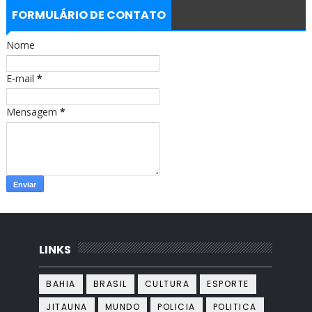
e
t
b
a
FORMULÁRIO DE CONTATO
o
g
o
r
Nome
k
a
m
E-mail
*
Mensagem
*
LINKS
BAHIA
BRASIL
CULTURA
ESPORTE
JITAUNA
MUNDO
POLICIA
POLITICA