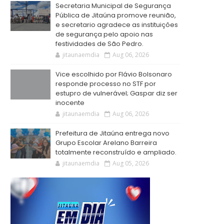
Secretaria Municipal de Segurança
Pública de Jitaúna promove reunião,
e secretario agradece as instituições
de segurança pelo apoio nas
festividades de São Pedro.
jitaunaemdia
Aug 06, 2026
Vice escolhido por Flávio Bolsonaro
responde processo no STF por
estupro de vulnerável; Gaspar diz ser
inocente
jitaunaemdia
Aug 06, 2026
Prefeitura de Jitaúna entrega novo
Grupo Escolar Arelano Barreira
totalmente reconstruído e ampliado.
jitaunaemdia
Aug 05, 2026