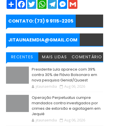
S
F
T
W
T
M
G
h
a
w
h
e
e
m
a
c
i
a
l
s
a
r
e
t
t
e
s
i
e
b
t
s
g
e
l
CONTATO: (73) 9 9115-2205
o
e
A
r
n
o
r
p
a
g
k
p
m
e
r
JITAUNAEMDIA@GMAIL.COM
RECENTES
MAIS LIDAS
COMENTÁRIO
Presidente Lula aparece com 39%
contra 30% de Flávio Bolsonaro em
nova pesquisa Genial/Quaest
jitaunaemdia
Aug 06, 2026
Operação Perpetuatus cumpre
mandados contra investigados por
crimes de extorsão e agiotagem em
Jequié
jitaunaemdia
Aug 06, 2026