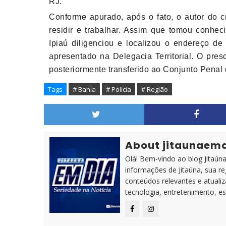
RJ.
Conforme apurado, após o fato, o autor do 
residir e trabalhar. Assim que tomou conh
Ipiaú diligenciou e localizou o endereço d
apresentado na Delegacia Territorial. O pre
posteriormente transferido ao Conjunto Penal 
Tags
# Bahia
# Policia
# Região
About jitaunaem
Olá! Bem-vindo ao blog Jitaúna 
informações de Jitaúna, sua r
conteúdos relevantes e atuali
tecnologia, entretenimento, es