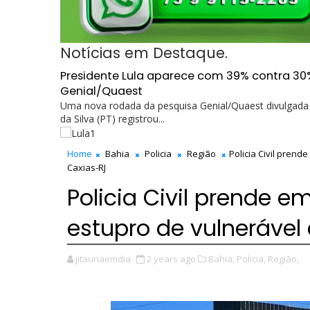
Notícias em Destaque.
Presidente Lula aparece com 39% contra 30
Genial/Quaest
Uma nova rodada da pesquisa Genial/Quaest divulgada n
da Silva (PT) registrou...
Home
Bahia
Policia
Região
Policia Civil pren
Caxias-RJ
Policia Civil prende
estupro de vulneráve
jitaunaemdia
2 years ago
Bahia,
Policia,
Região,