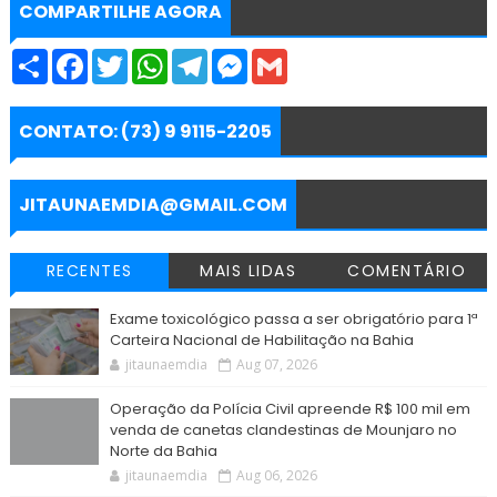
COMPARTILHE AGORA
S
F
T
W
T
M
G
h
a
w
h
e
e
m
a
c
i
a
l
s
a
r
e
t
t
e
s
i
e
b
t
s
g
e
l
CONTATO: (73) 9 9115-2205
o
e
A
r
n
o
r
p
a
g
k
p
m
e
r
JITAUNAEMDIA@GMAIL.COM
RECENTES
MAIS LIDAS
COMENTÁRIO
Exame toxicológico passa a ser obrigatório para 1ª
Carteira Nacional de Habilitação na Bahia
jitaunaemdia
Aug 07, 2026
Operação da Polícia Civil apreende R$ 100 mil em
venda de canetas clandestinas de Mounjaro no
Norte da Bahia
jitaunaemdia
Aug 06, 2026