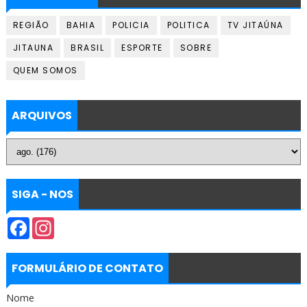
REGIÃO
BAHIA
POLICIA
POLITICA
TV JITAÚNA
JITAUNA
BRASIL
ESPORTE
SOBRE
QUEM SOMOS
ARQUIVOS
SIGA - NOS
F
I
a
n
c
s
e
t
b
a
FORMULÁRIO DE CONTATO
o
g
o
r
Nome
k
a