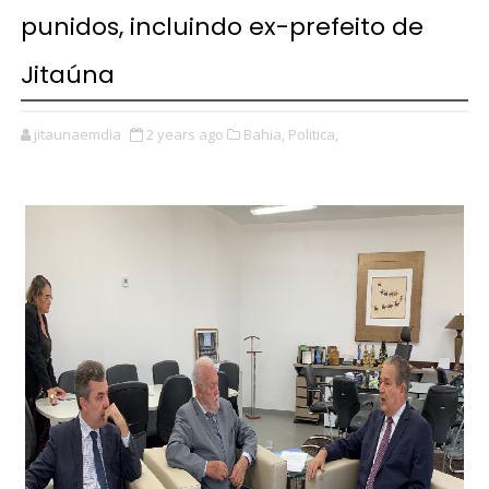
punidos, incluindo ex-prefeito de
Jitaúna
jitaunaemdia
2 years ago
Bahia,
Politica,