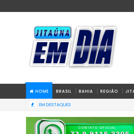
HOME
BRASIL
BAHIA
REGIÃO
JI
EM DESTAQUES
blico instaura procedimento para apurar quadro de pessoal da Câ