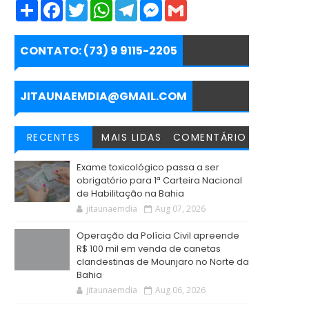
S
F
T
W
T
M
G
h
a
w
h
e
e
m
a
c
i
a
l
s
a
r
e
t
t
e
s
i
e
b
t
s
g
e
l
CONTATO: (73) 9 9115-2205
o
e
A
r
n
o
r
p
a
g
k
p
m
e
r
JITAUNAEMDIA@GMAIL.COM
RECENTES
MAIS LIDAS
COMENTÁRIO
Exame toxicológico passa a ser
obrigatório para 1ª Carteira Nacional
de Habilitação na Bahia
jitaunaemdia
Aug 07, 2026
Operação da Polícia Civil apreende
R$ 100 mil em venda de canetas
clandestinas de Mounjaro no Norte da
Bahia
jitaunaemdia
Aug 06, 2026