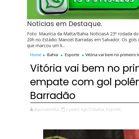
Notícias em Destaque.
Foto: Maurícia da Matta/Bahia NotíciasA 23ª rodada do
20h no Estádio Manoel Barradas em Salvador. Os gols 
que marcou um li...
Home
Bahia
Esporte
Vitória vai bem no primeiro
Vitória vai bem no pr
empate com gol polêm
Barradão
jitaunaemdia
2 years ago
Bahia,
Esporte,