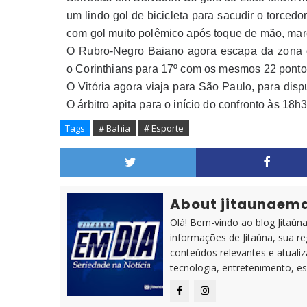
um lindo gol de bicicleta para sacudir o torce
com gol muito polêmico após toque de mão, ma
O Rubro-Negro Baiano agora escapa da zona 
o Corinthians para 17º com os mesmos 22 ponto
O Vitória agora viaja para São Paulo, para dis
O árbitro apita para o início do confronto às 18h
Tags
# Bahia
# Esporte
About jitaunaem
Olá! Bem-vindo ao blog Jitaúna 
informações de Jitaúna, sua r
conteúdos relevantes e atuali
tecnologia, entretenimento, es