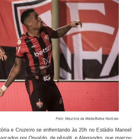
Foto: Maurícia da Matta/Bahia Notícias
tória e Cruzeiro se enfrentando às 20h no Estádio Manoel
rcados por Osvaldo, de pênalti, e Alerrandro, que marcou