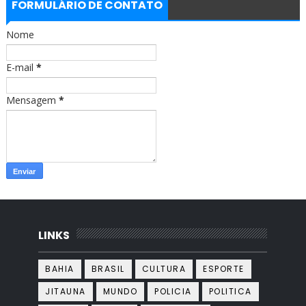
b
a
FORMULÁRIO DE CONTATO
o
g
o
r
Nome
k
a
m
E-mail
*
Mensagem
*
LINKS
BAHIA
BRASIL
CULTURA
ESPORTE
JITAUNA
MUNDO
POLICIA
POLITICA