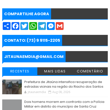
COMPARTILHE AGORA
S
F
T
W
T
M
G
h
a
w
h
e
e
m
a
c
i
a
l
s
a
r
e
t
t
e
s
i
e
b
t
s
g
e
l
CONTATO: (73) 9 9115-2205
o
e
A
r
n
o
r
p
a
g
k
p
m
e
r
JITAUNAEMDIA@GMAIL.COM
RECENTES
MAIS LIDAS
COMENTÁRIO
Prefeitura de Jitaúna intensifica recuperação de
estradas vicinais na região do Riacho dos Santos
jitaunaemdia
Aug 08, 2026
Dois homens morrem em confronto com a Polícia
Militar em distrito do município de Santa Cruz