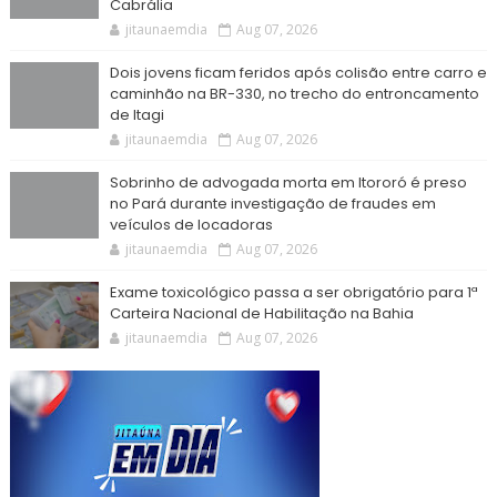
Cabrália
jitaunaemdia
Aug 07, 2026
Dois jovens ficam feridos após colisão entre carro e
caminhão na BR-330, no trecho do entroncamento
de Itagi
jitaunaemdia
Aug 07, 2026
Sobrinho de advogada morta em Itororó é preso
no Pará durante investigação de fraudes em
veículos de locadoras
jitaunaemdia
Aug 07, 2026
Exame toxicológico passa a ser obrigatório para 1ª
Carteira Nacional de Habilitação na Bahia
jitaunaemdia
Aug 07, 2026