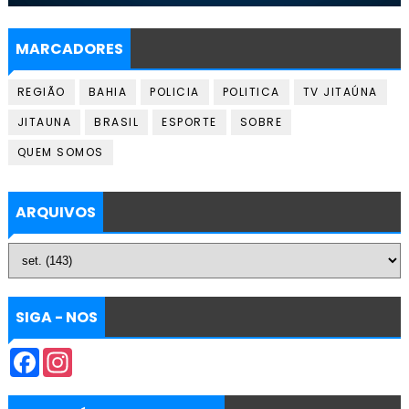
MARCADORES
REGIÃO
BAHIA
POLICIA
POLITICA
TV JITAÚNA
JITAUNA
BRASIL
ESPORTE
SOBRE
QUEM SOMOS
ARQUIVOS
SIGA - NOS
F
I
a
n
c
s
e
t