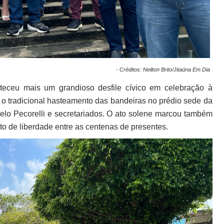
- Créditos: Neilton Brito/Jitaúna Em Dia
eceu mais um grandioso desfile cívico em celebração à
o tradicional hasteamento das bandeiras no prédio sede da
rcelo Pecorelli e secretariados. O ato solene marcou também
o de liberdade entre as centenas de presentes.