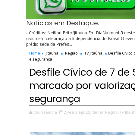
Notícias em Destaque.
- Créditos: Neilton Brito/Jitaúna Em DiaNa manhã dest
cívico em celebração à Independência do Brasil. O ev
prédio sede da Prefeit...
Home
Jitauna
Região
TV Jitaúna
Desfile Cívico
e segurança
Desfile Cívico de 7 d
marcado por valoriza
segurança
jitaunaemdia
2 years ago
Jitauna,
Região,
TV Jitaú