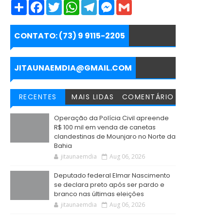
S
F
T
W
T
M
G
h
a
w
h
e
e
m
a
c
i
a
l
s
a
r
e
t
t
e
s
i
e
b
t
s
g
e
l
CONTATO: (73) 9 9115-2205
o
e
A
r
n
o
r
p
a
g
k
p
m
e
r
JITAUNAEMDIA@GMAIL.COM
RECENTES
MAIS LIDAS
COMENTÁRIO
Operação da Polícia Civil apreende
R$ 100 mil em venda de canetas
clandestinas de Mounjaro no Norte da
Bahia
jitaunaemdia
Aug 06, 2026
Deputado federal Elmar Nascimento
se declara preto após ser pardo e
branco nas últimas eleições
jitaunaemdia
Aug 06, 2026