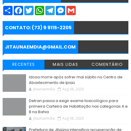
S
F
T
W
T
M
G
h
a
w
h
e
e
m
a
c
i
a
l
s
a
r
e
t
t
e
s
i
e
b
t
s
g
e
l
CONTATO: (73) 9 9115-2205
o
e
A
r
n
o
r
p
a
g
k
p
m
e
r
JITAUNAEMDIA@GMAIL.COM
RECENTES
MAIS LIDAS
COMENTÁRIO
Idosa morre após sofrer mal súbito no Centro de
Abastecimento de Ipiaú
jitaunaemdia
Aug 08, 2026
Detran passa a exigir exame toxicológico para
primeira Carteira de Habilitação nas categorias A e
B na Bahia
jitaunaemdia
Aug 08, 2026
Prefeitura de Jitaúna intensifica recuperação de