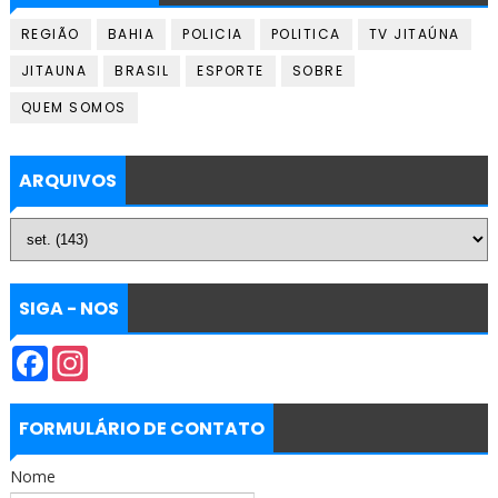
REGIÃO
BAHIA
POLICIA
POLITICA
TV JITAÚNA
JITAUNA
BRASIL
ESPORTE
SOBRE
QUEM SOMOS
ARQUIVOS
SIGA - NOS
F
I
a
n
c
s
e
t
b
a
FORMULÁRIO DE CONTATO
o
g
o
r
Nome
k
a
m