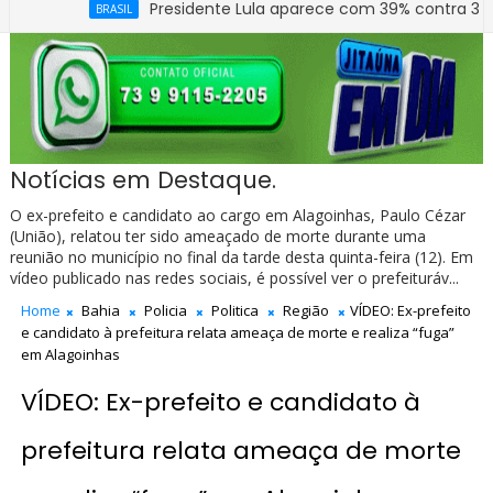
Presidente Lula aparece com 39% contra 30% de Fláv
BRASIL
Prefeitura de Jitaúna entrega novo Grupo Escolar 
EDUCAÇÃO
Notícias em Destaque.
O ex-prefeito e candidato ao cargo em Alagoinhas, Paulo Cézar
(União), relatou ter sido ameaçado de morte durante uma
reunião no município no final da tarde desta quinta-feira (12). Em
vídeo publicado nas redes sociais, é possível ver o prefeituráv...
Home
Bahia
Policia
Politica
Região
VÍDEO: Ex-prefeito
e candidato à prefeitura relata ameaça de morte e realiza “fuga”
em Alagoinhas
VÍDEO: Ex-prefeito e candidato à
prefeitura relata ameaça de morte