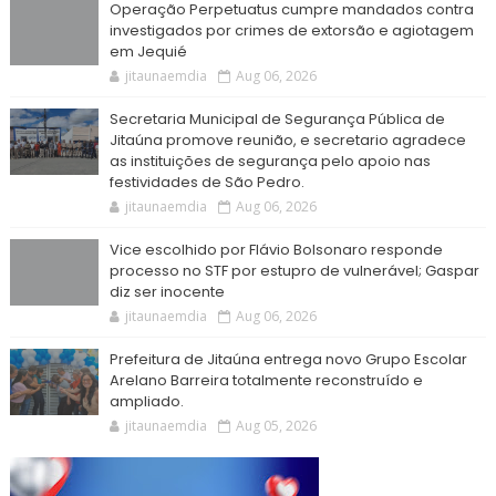
Operação Perpetuatus cumpre mandados contra
investigados por crimes de extorsão e agiotagem
em Jequié
jitaunaemdia
Aug 06, 2026
Secretaria Municipal de Segurança Pública de
Jitaúna promove reunião, e secretario agradece
as instituições de segurança pelo apoio nas
festividades de São Pedro.
jitaunaemdia
Aug 06, 2026
Vice escolhido por Flávio Bolsonaro responde
processo no STF por estupro de vulnerável; Gaspar
diz ser inocente
jitaunaemdia
Aug 06, 2026
Prefeitura de Jitaúna entrega novo Grupo Escolar
Arelano Barreira totalmente reconstruído e
ampliado.
jitaunaemdia
Aug 05, 2026