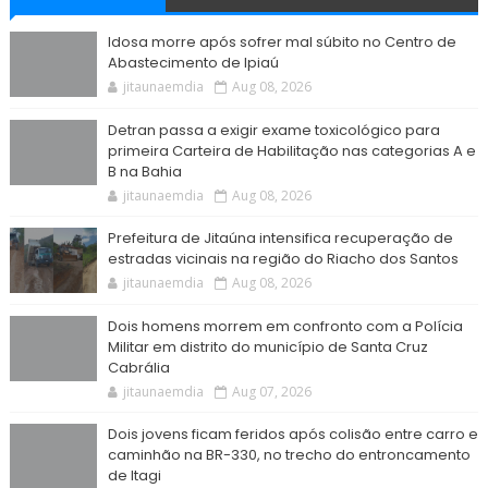
Idosa morre após sofrer mal súbito no Centro de
Abastecimento de Ipiaú
jitaunaemdia
Aug 08, 2026
Detran passa a exigir exame toxicológico para
primeira Carteira de Habilitação nas categorias A e
B na Bahia
jitaunaemdia
Aug 08, 2026
Prefeitura de Jitaúna intensifica recuperação de
estradas vicinais na região do Riacho dos Santos
jitaunaemdia
Aug 08, 2026
Dois homens morrem em confronto com a Polícia
Militar em distrito do município de Santa Cruz
Cabrália
jitaunaemdia
Aug 07, 2026
Dois jovens ficam feridos após colisão entre carro e
caminhão na BR-330, no trecho do entroncamento
de Itagi