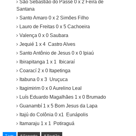
São Sebastião do Passé 0 x 2 Feira de
Santana
Santo Amaro 0 x 2 Simões Filho
Lauro de Freitas 0 x 5 Cachoeira
Valença 0 x 0 Saubara
Jequié 1 x 4 Castro Alves
Santo Antônio de Jesus 0 x 0 Ipiaú
Ibirapitanga 1 x 1 Ibicaraí
Coarací 2 x 0 Itapetinga
Itabuna 0 x 3 Uruçuca
Itagimirim 0 x 0 Aurelino Leal
Luís Eduardo Magalhães 1 x 0 Brumado
Guanambí 1 x 5 Bom Jesus da Lapa
Itajú do Colônia 0 x1 Eunápolis
Itamaraju 1 x 1 Potiraguá
Tags
# Esporte
# Região